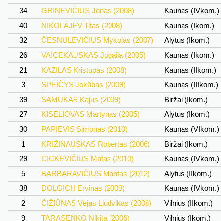
34
GRINEVIČIUS Jonas (2008)
Kaunas (IVkom.)
40
NIKOLAJEV Titas (2008)
Kaunas (Ikom.)
32
ČESNULEVIČIUS Mykolas (2007)
Alytus (Ikom.)
26
VAICEKAUSKAS Jogaila (2005)
Kaunas (Ikom.)
21
KAZILAS Kristupas (2008)
Kaunas (IIkom.)
3
SPEIČYS Jokūbas (2009)
Kaunas (IIIkom.)
39
SAMUKAS Kajus (2009)
Biržai (Ikom.)
27
KISELIOVAS Martynas (2005)
Alytus (Ikom.)
30
PAPIEVIS Simonas (2010)
Kaunas (VIkom.)
1
KRIŽINAUSKAS Robertas (2006)
Biržai (Ikom.)
29
CICKEVIČIUS Matas (2010)
Kaunas (IVkom.)
5
BARBARAVIČIUS Mantas (2012)
Alytus (IIkom.)
38
DOLGICH Ervinas (2009)
Kaunas (IVkom.)
2
ČIŽIŪNAS Vėjas Liudvikas (2008)
Vilnius (IIkom.)
9
TARASENKO Nikita (2006)
Vilnius (Ikom.)