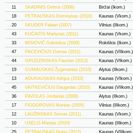
11
SKADINIS Gelmis (2006)
Biržai (Ikom.)
18
PETRAUSKAS Dominykas (2010)
Kaunas (Vkom.)
20
SKUDER Fabian (2007)
Vilnius (IIkom.)
43
KUČAITIS Martynas (2011)
Kaunas (Vkom.)
33
MISIOVIČ Gabrielius (2008)
Rokiškis (Ikom.)
47
PACEVIČIUS Domas (2011)
Kaunas (VIIkom.
44
GRUDZINSKAS Faustas (2013)
Kaunas (VIkom.)
19
GUMAUSKAS Žygimantas (2010)
Alytus (IIkom.)
13
ADUKAUSKAS Adrijus (2010)
Kaunas (VIkom.)
45
VAITKEVIČIUS Daugirdas (2010)
Kaunas (VIIkom.
36
PAVOLAS Jordanas (2008)
Alytus (IIkom.)
17
FIODOROVAS Mantas (2009)
Vilnius (IIIkom.)
12
LAUŽINSKAS Semas (2011)
Kaunas (Vkom.)
10
USELIS Mantas (2010)
Kaunas (IIIkom.)
25
PETRAUSKAS Nojus (2012)
Kaunas (VIIIkom