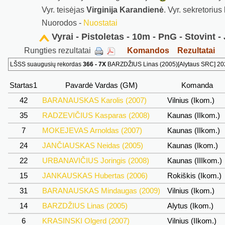
Vyr. teisėjas
Virginija Karandienė
. Vyr. sekretorius
Nuorodos -
Nuostatai
Vyrai - Pistoletas - 10m - PnG - Stovint -
Rungties rezultatai
Komandos
Rezultatai
LŠSS suaugusių rekordas
366 - 7X
BARZDŽIUS Linas (2005)[Alytaus SRC] 202
Startas1
Pavardė Vardas (GM)
Komanda
42
BARANAUSKAS Karolis (2007)
Vilnius (Ikom.)
35
RADZEVIČIUS Kasparas (2008)
Kaunas (IIkom.)
7
MOKEJEVAS Arnoldas (2007)
Kaunas (IIkom.)
24
JANČIAUSKAS Neidas (2005)
Kaunas (Ikom.)
22
URBANAVIČIUS Joringis (2008)
Kaunas (IIIkom.)
15
JANKAUSKAS Hubertas (2006)
Rokiškis (Ikom.)
31
BARANAUSKAS Mindaugas (2009)
Vilnius (Ikom.)
14
BARZDŽIUS Linas (2005)
Alytus (Ikom.)
6
KRASINSKI Olgerd (2007)
Vilnius (IIkom.)