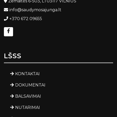
Žemaitės 6-503, LT03117 VILNIUS
info@saudymosajunga.lt
+370 672 09655
LŠSS
KONTAKTAI
DOKUMENTAI
BALSAVIMAI
NUTARIMAI