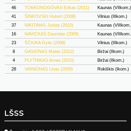
46
TONKONOGOVAS Erikas (2011)
Kaunas (VIIkom.
41
ŠINKOVSKI Hubert (2008)
Vilnius (IIIkom.)
37
NIKITINAS Justas (2010)
Kaunas (VIIIkom
16
NAVICKAS Daurotas (2009)
Kaunas (VIIIkom
23
ŠČIUKA Gytis (2008)
Vilnius (IIIkom.)
8
GASIŪNAS Matas (2012)
Biržai (IIkom.)
4
PLYTNIKAS Arnas (2010)
Biržai (IIkom.)
28
VAINIŪNAS Linas (2009)
Rokiškis (Ikom.)
LŠSS