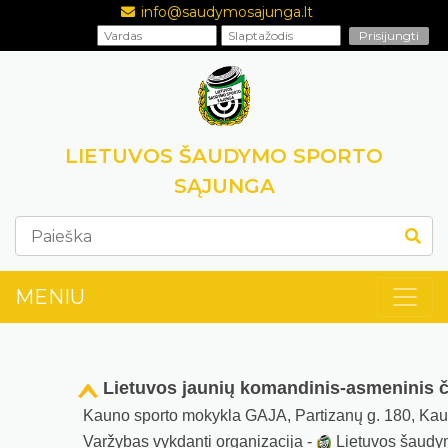
info@saudymosajunga.lt
LIETUVOS ŠAUDYMO SPORTO
SĄJUNGA
MENIU
Lietuvos jaunių komandinis-asmeninis 
Kauno sporto mokykla GAJA, Partizanų g. 180, Ka
Varžybas vykdanti organizacija -
Lietuvos šaudy