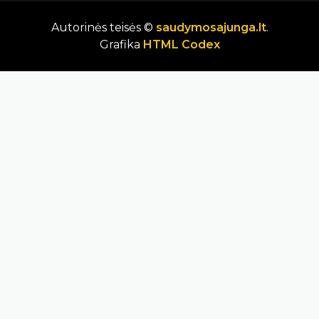
Autorinės teisės ©
saudymosajunga.lt
.
Grafika
HTML Codex