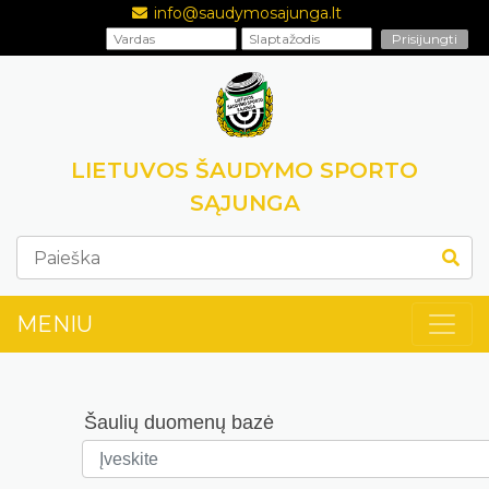
info@saudymosajunga.lt
LIETUVOS ŠAUDYMO SPORTO
SĄJUNGA
MENIU
Šaulių duomenų bazė