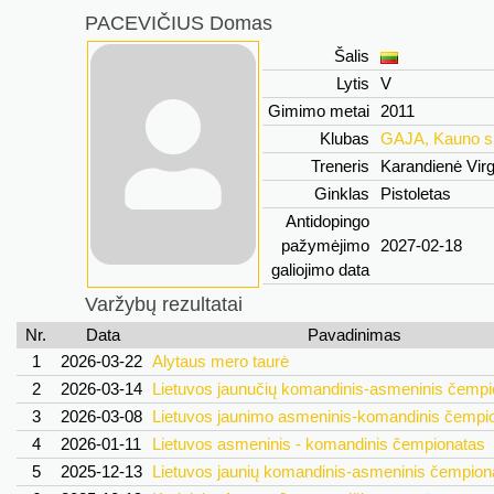
PACEVIČIUS Domas
Šalis
Lytis
V
Gimimo metai
2011
Klubas
GAJA, Kauno s
Treneris
Karandienė Virg
Ginklas
Pistoletas
Antidopingo
pažymėjimo
2027-02-18
galiojimo data
Varžybų rezultatai
Nr.
Data
Pavadinimas
1
2026-03-22
Alytaus mero taurė
2
2026-03-14
Lietuvos jaunučių komandinis-asmeninis čempi
3
2026-03-08
Lietuvos jaunimo asmeninis-komandinis čempi
4
2026-01-11
Lietuvos asmeninis - komandinis čempionatas
5
2025-12-13
Lietuvos jaunių komandinis-asmeninis čempion