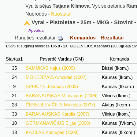
Vyr. teisėjas
Tatjana Klimova
. Vyr. sekretorius
Rami
Nuorodos -
Nuostatai
Vyrai - Pistoletas - 25m - MKG - Stovint 
Apvalus
Rungties rezultatai
Komandos
Rezultatai
LŠSS suaugusių rekordas
185.0 - 1X
RADZEVIČIUS Kasparas (2008)[Gaja SM] 
Startas1
Pavardė Vardas (GM)
Komanda
35
SAMUKAS Kajus (2009)
Biržai (Ikom.)
24
MOKEJEVAS Arnoldas (2007)
Kaunas (Ikom.)
9
SPEIČYS Jokūbas (2009)
Kaunas (IIkom.)
21
BARANAUSKAS Mindaugas (2009)
Vilnius (Ikom.)
28
ČESNULEVIČIUS Mykolas (2007)
Alytus (Ikom.)
33
BARANAUSKAS Karolis (2007)
Vilnius (Ikom.)
10
GERMANAVIČIUS Elijas (2008)
Kaunas (IVkom.)
13
KAZILAS Kristupas (2008)
Kaunas (IIIkom.)