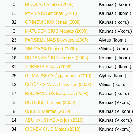
5
NIKOLAJEV Titas (2008)
Kaunas (IIkom.)
11
PAPIEVIS Simonas (2010)
Kaunas (IIIkom.)
32
GRINEVIČIUS Jonas (2008)
Kaunas (Ikom.)
3
MATUSEVIČIUS Mantas (2008)
Kaunas (IVkom.)
23
PARŠELIŪNAS Dovydas (2007)
Alytus (Ikom.)
16
ŠINKOVSKI Hubert (2008)
Vilnius (IIkom.)
18
URBANAVIČIUS Joringis (2008)
Kaunas (IIkom.)
31
TURSKIS Erikas (2008)
Kaunas (IIIkom.)
25
GUMAUSKAS Žygimantas (2010)
Alytus (Ikom.)
12
ČIŽIŪNAS Vėjas Liudvikas (2008)
Vilnius (Ikom.)
17
RADZEVIČIUS Kasparas (2008)
Kaunas (Ikom.)
2
DOLGICH Ervinas (2009)
Kaunas (Vkom.)
8
USELIS Mantas (2010)
Kaunas (VIIkom.
14
ADUKAUSKAS Adrijus (2010)
Kaunas (VIkom.)
34
CICKEVIČIUS Matas (2010)
Kaunas (Vkom.)