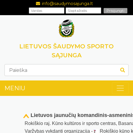
info@saudymosajunga.lt
LIETUVOS ŠAUDYMO SPORTO
SĄJUNGA
MENIU
Lietuvos jaunučių komandinis-asmenin
Rokiškio raj. Kūno kultūros ir sporto centras, Basan
Varžybas vykdanti organizacija -
Rokiškio kūno ku