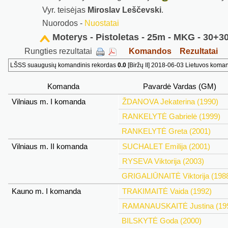
Vyr. teisėjas
Miroslav Leščevski
.
Nuorodos -
Nuostatai
Moterys - Pistoletas - 25m - MKG - 30+3
Rungties rezultatai
Komandos
Rezultatai
LŠSS suaugusių komandinis rekordas
0.0
[Biržų II] 2018-06-03 Lietuvos koma
Komanda
Pavardė Vardas (GM)
Vilniaus m. I komanda
ŽDANOVA Jekaterina (1990)
RANKELYTĖ Gabrielė (1999)
RANKELYTĖ Greta (2001)
Vilniaus m. II komanda
SUCHALET Emilija (2001)
RYSEVA Viktorija (2003)
GRIGALIŪNAITĖ Viktorija (198
Kauno m. I komanda
TRAKIMAITĖ Vaida (1992)
RAMANAUSKAITĖ Justina (19
BILSKYTĖ Goda (2000)