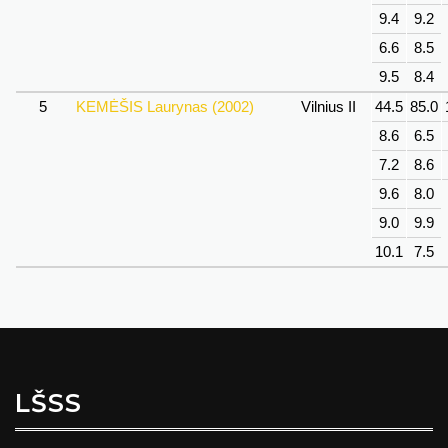
9.4
9.2
6.6
8.5
9.5
8.4
5
KEMĖŠIS Laurynas (2002)
Vilnius II
44.5
85.0
8.6
6.5
7.2
8.6
9.6
8.0
9.0
9.9
10.1
7.5
LŠSS