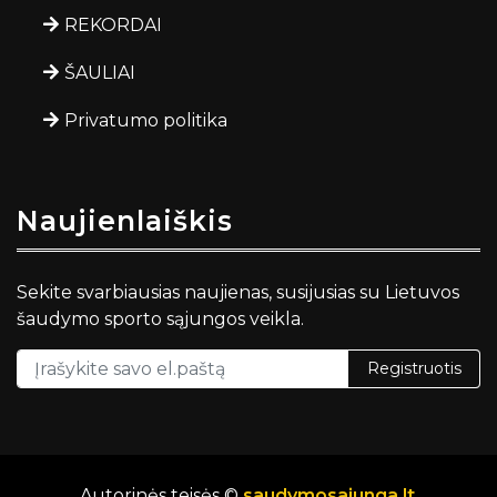
REKORDAI
ŠAULIAI
Privatumo politika
Naujienlaiškis
Sekite svarbiausias naujienas, susijusias su Lietuvos
šaudymo sporto sąjungos veikla.
Registruotis
Autorinės teisės ©
saudymosajunga.lt
.