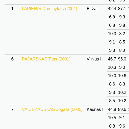
1
LAPIENIS Dominykas (2004)
Biržai
42.4
87.1
6.9
9.3
6.8
9.8
10.3
8.2
9.1
8.5
9.3
8.9
6
PAJARSKAS Titas (2001)
Vilnius I
46.7
95.0
10.3
9.0
10.0
10.6
8.6
8.3
9.3
10.2
8.5
10.2
7
VAICEKAUSKAS Jogaila (2005)
Kaunas I
44.8
89.6
10.5
9.1
8.8
9.6