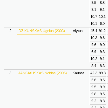
9.5
8.8
9.1
9.1
10.7
10.1
10.1
6.0
2
DZIKUNSKAS Ugnius (2003)
Alytus I
45.4
91.2
10.3
9.6
9.6
9.0
6.9
9.8
10.2
9.1
8.4
8.3
3
JANČIAUSKAS Neidas (2005)
Kaunas I
42.3
89.8
5.6
9.5
9.5
9.9
9.8
9.5
9.2
8.8
8.2
9.8