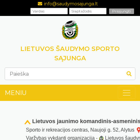
info@saudymosajunga.lt
LIETUVOS ŠAUDYMO SPORTO
SĄJUNGA
MENIU
Lietuvos jaunimo komandinis-asmenini
Sporto ir rekreacijos centras, Naujoji g. 52, Alytus
Varžybas vykdanti organizacija -
Lietuvos šaudy