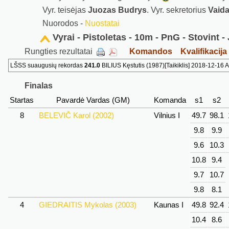
Vyr. teisėjas
Juozas Budrys
. Vyr. sekretorius
Vaid
Nuorodos -
Nuostatai
Vyrai - Pistoletas - 10m - PnG - Stovint 
Rungties rezultatai
Komandos
Kvalifikacija
LŠSS suaugusių rekordas
241.0
BILIUS Kęstutis (1987)[Taikiklis] 2018-12-16 A
Finalas
Startas
Pavardė Vardas (GM)
Komanda
s1
s2
8
BELEVIČ Karol (2002)
Vilnius I
49.7
98.1
9.8
9.9
9.6
10.3
10.8
9.4
9.7
10.7
9.8
8.1
4
GIEDRAITIS Mykolas (2003)
Kaunas I
49.8
92.4
10.4
8.6