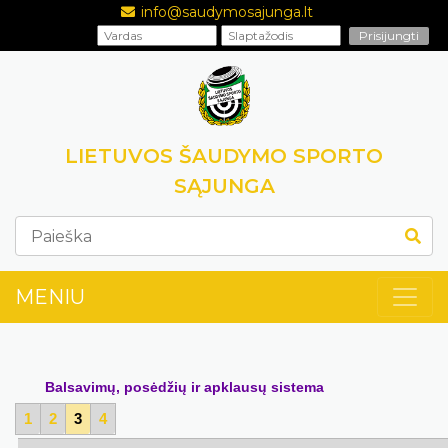
info@saudymosajunga.lt
LIETUVOS ŠAUDYMO SPORTO
SĄJUNGA
MENIU
Balsavimų, posėdžių ir apklausų sistema
1
2
3
4