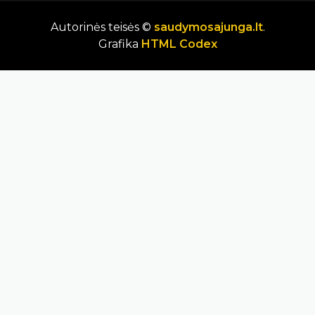
Autorinės teisės ©
saudymosajunga.lt
.
Grafika
HTML Codex