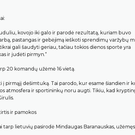
ai:
uduliu, kovojo iki galo ir parodė rezultatą, kuriam buvo
 darbą, pastangas ir gebėjimą ieškoti sprendimų varžybų m
ikrai gali šaudyti geriau, tačiau tokios dienos sporte yra
s ir judėti pirmyn.“
tarp 20 komandų užėmė 16 vietą.
ti į pirmąjį dešimtuką. Tai parodo, kur esame šiandien ir k
os atmosfera ir sportininkų noru augti. Tikiu, kad kryptin
irulis.
irtis ir pamokos
iai tarp lietuvių pasirodė Mindaugas Baranauskas, užėmęs