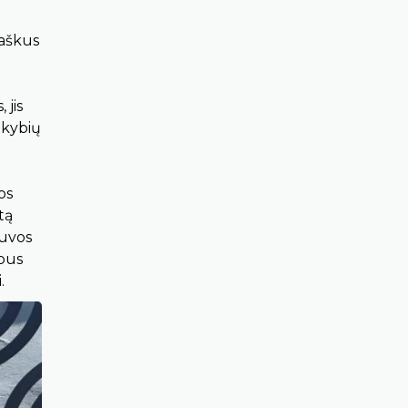
taškus
 jis
nkybių
os
tą
tuvos
rbus
.