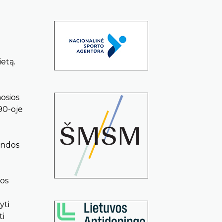
etą.
osios
90-oje
mandos
dos
yti
ti