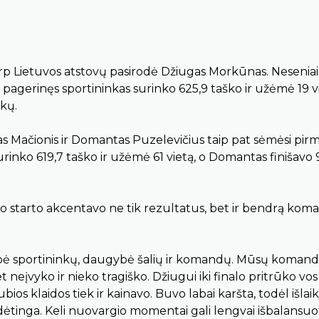
arp Lietuvos atstovų pasirodė Džiugas Morkūnas. Neseniai
pagerinęs sportininkas surinko 625,9 taško ir užėmė 19 vi
škų.
s Mačionis ir Domantas Puzelevičius taip pat sėmėsi pirm
rinko 619,7 taško ir užėmė 61 vietą, o Domantas finišavo 
s po starto akcentavo ne tik rezultatus, bet ir bendrą ko
gybė sportininkų, daugybė šalių ir komandų. Mūsų koman
 neįvyko ir nieko tragiško. Džiugui iki finalo pritrūko vos
ios klaidos tiek ir kainavo. Buvo labai karšta, todėl išlaik
ėtinga. Keli nuovargio momentai gali lengvai išbalansuo