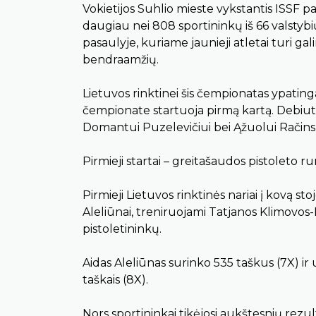
Vokietijos Suhlio mieste vykstantis ISSF
daugiau nei 808 sportininkų iš 66 valstyb
pasaulyje, kuriame jaunieji atletai turi gal
bendraamžių.
Lietuvos rinktinei šis čempionatas ypating
čempionate startuoja pirmą kartą. Debiutin
Domantui Puzelevičiui bei Ąžuolui Račins
Pirmieji startai – greitašaudos pistoleto r
Pirmieji Lietuvos rinktinės nariai į kovą st
Aleliūnai, treniruojami Tatjanos Klimovos-
pistoletininkų.
Aidas Aleliūnas surinko 535 taškus (7X) ir 
taškais (8X).
Nors sportininkai tikėjosi aukštesnių rezu