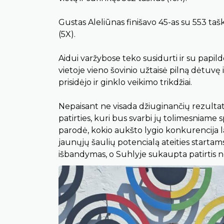
Gustas Aleliūnas finišavo 45-as su 553 tašk
(5X).
Aidui varžybose teko susidurti ir su papildom
vietoje vieno šovinio užtaisė pilną dėtuvę 
prisidėjo ir ginklo veikimo trikdžiai.
Nepaisant ne visada džiuginančių rezultatų
patirties, kuri bus svarbi jų tolimesniame
parodė, kokio aukšto lygio konkurencija la
jaunųjų šaulių potencialą ateities startam
išbandymas, o Suhlyje sukaupta patirtis n