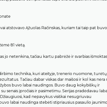
ionate
i atstovavo Ąžuolas Račinskas, kuriam tai taip pat buvo
žėmė 81 vietą.
s jo netenkina, tačiau kartu pabrėžė ir svarbias išmokta
rbimo technika, kuri ateityje, trenerio nuomone, turėtų l
ezultatus. Tačiau dabar viskas dar maišosi ir kol kas nėra 
aržybos buvo labai naudingos. Buvo daug kokybiškų ir
i su senais įpročiais ir pasimetimu. Serijas pradėdavau laba
. Džiaugiuosi, kad nepavykus visiškai nesugriuvau
t buvo labai naudinga stebėti stipriausius pasaulio jaunim