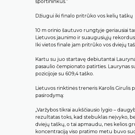
sportininkus.“
Džiugui iki finalo pritrūko vos kelių taškų
10 m orinio šautuvo rungtyje geriausiai t
Lietuvos jaunimo ir suaugusiųjų rekordus 
Iki vietos finale jam pritrūko vos dviejų ta
Kartu su juo startavę debiutantai Lauryna
pasaulio čempionato patirties. Laurynas su
pozicijoje su 609,4 taško.
Lietuvos rinktinės treneris Karolis Giruli
pasirodymą:
„Varžybos tikrai aukščiausio lygio – dau
rezultatas toks, kad stebuklas neįvyko, bet
dviejų taškų, o tai apmaudu, nes kelios grub
koncentraciją viso pratimo metu buvo sud