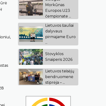
būrė
Morkūnas
ių
Europos U23
čempionate ...
Lietuvos šauliai
dalyvaus
pirmajame Euro
oniui,
...
Stovyklos
Snaiperis 2026
ustas
Lietuvos teisėjų
bendruomenė
stiprėja – ...
528
nei