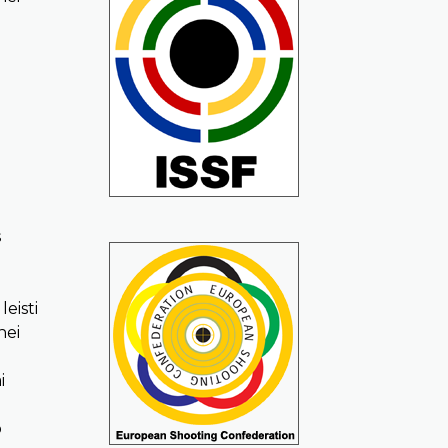
s
eisti
nei
i
o