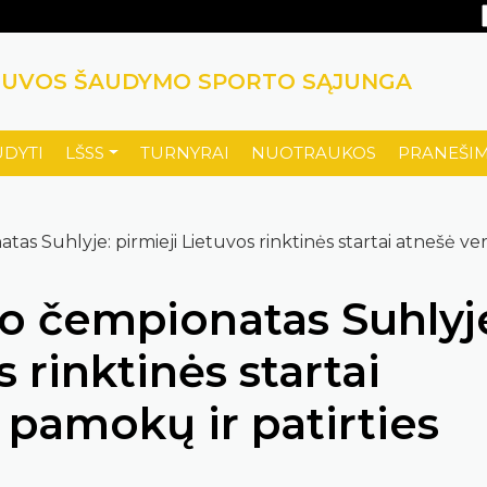
TUVOS ŠAUDYMO SPORTO SĄJUNGA
UDYTI
LŠSS
TURNYRAI
NUOTRAUKOS
PRANEŠIM
as Suhlyje: pirmieji Lietuvos rinktinės startai atnešė ve
o čempionatas Suhlyj
 rinktinės startai
 pamokų ir patirties