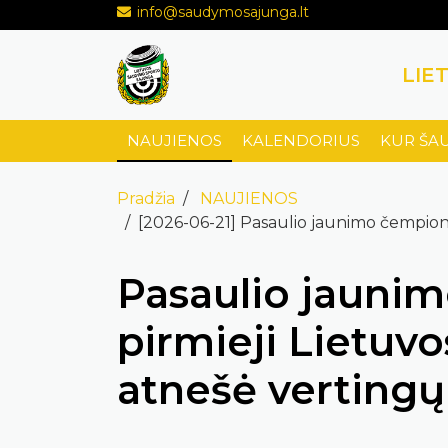
info@saudymosajunga.lt
LIE
NAUJIENOS
KALENDORIUS
KUR ŠA
Pradžia
NAUJIENOS
[2026-06-21] Pasaulio jaunimo čempionat
Pasaulio jaunim
pirmieji Lietuvos
atnešė vertingų