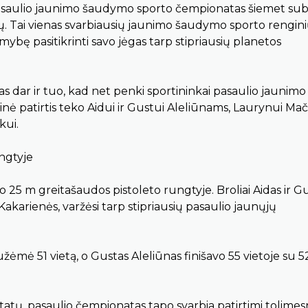
 pasaulio jaunimo šaudymo sporto čempionatas šiemet su
ių. Tai vienas svarbiausių jaunimo šaudymo sporto rengin
imybę pasitikrinti savo jėgas tarp stipriausių planetos
as dar ir tuo, kad net penki sportininkai pasaulio jaunimo
ė patirtis teko Aidui ir Gustui Aleliūnams, Laurynui Mači
kui.
ungtyje
ojo 25 m greitašaudos pistoleto rungtyje. Broliai Aidas ir G
Kakarienės, varžėsi tarp stipriausių pasaulio jaunųjų
užėmė 51 vietą, o Gustas Aleliūnas finišavo 55 vietoje su 
ltatų, pasaulio čempionatas tapo svarbia patirtimi tolimes