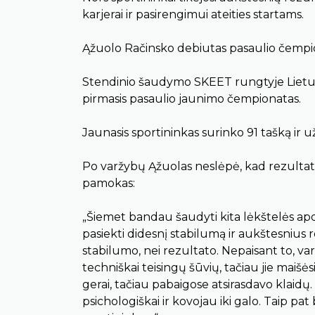
karjerai ir pasirengimui ateities startams.
Ąžuolo Račinsko debiutas pasaulio čemp
Stendinio šaudymo SKEET rungtyje Lietuva
pirmasis pasaulio jaunimo čempionatas.
Jaunasis sportininkas surinko 91 tašką ir u
Po varžybų Ąžuolas neslėpė, kad rezultata
pamokas:
„Šiemet bandau šaudyti kita lėkštelės apdi
pasiekti didesnį stabilumą ir aukštesnius r
stabilumo, nei rezultato. Nepaisant to, v
techniškai teisingų šūvių, tačiau jie maišės
gerai, tačiau pabaigose atsirasdavo klaidų
psichologiškai ir kovojau iki galo. Taip pa