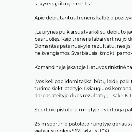
laikyseną, ritmą ir mintis.“
Apie debiutantus treneris kalbėjo pozityvi
„Laurynas puikiai susitvarkė su debiuto ja
pasiruošęs. Kaip treneris labai vertinu jo
Domantas pats nusivylė rezultatu, nes jis t
neišvengiamos. Svarbiausia išmokti pamoka
Komandinėje įskaitoje Lietuvos rinktinė 
„Vos keli papildomi taškai būtų leidę pakil
turime siekti ateityje. Džiaugiuosi komand
darbas ateityje duos rezultatų“, – sakė K. G
Sportinio pistoleto rungtyje – vertinga pat
25 m sportinio pistoleto rungtyje geriaus
vietą ir surinkęs 562 taškus (10X).