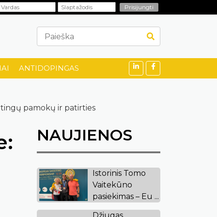
AI
ANTIDOPINGAS
rtingų pamokų ir patirties
NAUJIENOS
e:
Istorinis Tomo
Vaitekūno
pasiekimas – Eu ...
Džiugas