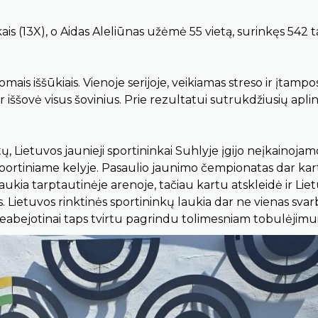
ais (13X), o Aidas Aleliūnas užėmė 55 vietą, surinkęs 542 
ais iššūkiais. Vienoje serijoje, veikiamas streso ir įtampos,
ir iššovė visus šovinius. Prie rezultatui sutrukdžiusių apli
, Lietuvos jaunieji sportininkai Suhlyje įgijo neįkainojam
 sportiniame kelyje. Pasaulio jaunimo čempionatas dar kar
ukia tarptautinėje arenoje, tačiau kartu atskleidė ir Lie
s. Lietuvos rinktinės sportininkų laukia dar ne vienas sva
eabejotinai taps tvirtu pagrindu tolimesniam tobulėjimui