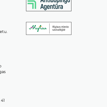
etu.
o
gas
 41