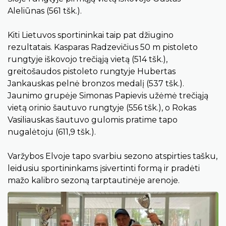
Aleliūnas (561 tšk.).
Kiti Lietuvos sportininkai taip pat džiugino
rezultatais. Kasparas Radzevičius 50 m pistoleto
rungtyje iškovojo trečiąją vietą (514 tšk.),
greitošaudos pistoleto rungtyje Hubertas
Jankauskas pelnė bronzos medalį (537 tšk.).
Jaunimo grupėje Simonas Papievis užėmė trečiąją
vietą orinio šautuvo rungtyje (556 tšk.), o Rokas
Vasiliauskas šautuvo gulomis pratime tapo
nugalėtoju (611,9 tšk.).
Varžybos Elvoje tapo svarbiu sezono atspirties tašku,
leidusiu sportininkams įsivertinti formą ir pradėti
mažo kalibro sezoną tarptautinėje arenoje.