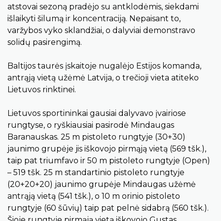
atstovai sezoną pradėjo su antklodėmis, siekdami
išlaikyti šilumą ir koncentraciją. Nepaisant to,
varžybos vyko sklandžiai, o dalyviai demonstravo
solidų pasirengimą.
Baltijos taurės įskaitoje nugalėjo Estijos komanda,
antrąją vietą užėmė Latvija, o trečioji vieta atiteko
Lietuvos rinktinei.
Lietuvos sportininkai gausiai dalyvavo įvairiose
rungtyse, o ryškiausiai pasirodė Mindaugas
Baranauskas. 25 m pistoleto rungtyje (30+30)
jaunimo grupėje jis iškovojo pirmąją vietą (569 tšk.),
taip pat triumfavo ir 50 m pistoleto rungtyje (Open)
– 519 tšk. 25 m standartinio pistoleto rungtyje
(20+20+20) jaunimo grupėje Mindaugas užėmė
antrąją vietą (541 tšk.), o 10 m orinio pistoleto
rungtyje (60 šūvių) taip pat pelnė sidabrą (560 tšk.).
Šioje rungtyje pirmąją vietą iškovojo Gustas