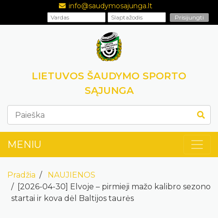
info@saudymosajunga.lt
LIETUVOS ŠAUDYMO SPORTO
SĄJUNGA
MENIU
Pradžia
NAUJIENOS
[2026-04-30] Elvoje – pirmieji mažo kalibro sezono
startai ir kova dėl Baltijos taurės