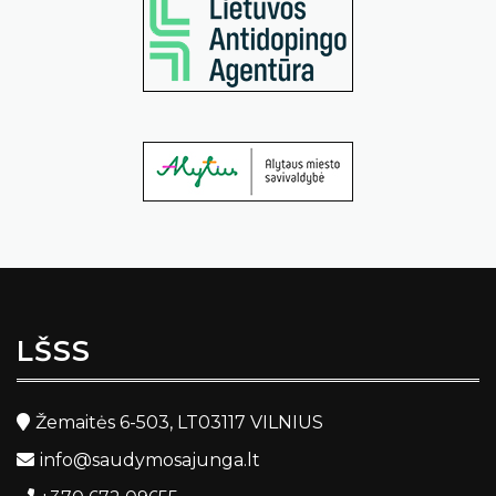
LŠSS
Žemaitės 6-503, LT03117 VILNIUS
info@saudymosajunga.lt