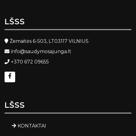
LŠSS
Žemaitės 6-503, LT03117 VILNIUS
info@saudymosajunga.lt
+370 672 09655
LŠSS
KONTAKTAI