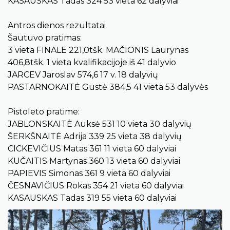
KASAUSKAS Tadas 324 53 vieta 62 dalyviai
Antros dienos rezultatai
Šautuvo pratimas:
3 vieta FINALE 221,0tšk. MAČIONIS Laurynas
406,8tšk. 1 vieta kvalifikacijoje iš 41 dalyvio
JARCEV Jaroslav 574,6 17 v. 18 dalyvių
PASTARNOKAITĖ Gustė 384,5 41 vieta 53 dalyvės
Pistoleto pratime:
JABLONSKAITĖ Auksė 531 10 vieta 30 dalyvių
ŠERKŠNAITĖ Adrija 339 25 vieta 38 dalyvių
CICKEVIČIUS Matas 361 11 vieta 60 dalyviai
KUČAITIS Martynas 360 13 vieta 60 dalyviai
PAPIEVIS Simonas 361 9 vieta 60 dalyviai
ČESNAVIČIUS Rokas 354 21 vieta 60 dalyviai
KASAUSKAS Tadas 319 55 vieta 60 dalyviai