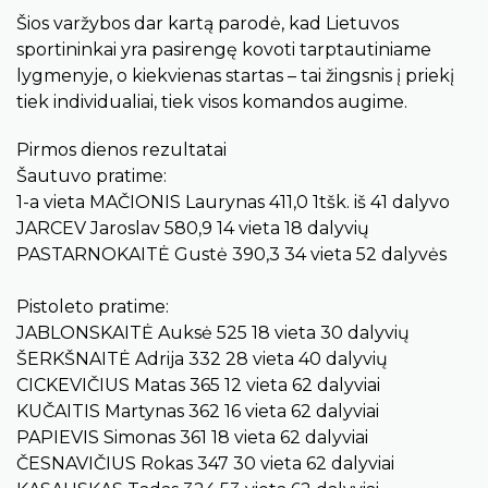
Šios varžybos dar kartą parodė, kad Lietuvos
sportininkai yra pasirengę kovoti tarptautiniame
lygmenyje, o kiekvienas startas – tai žingsnis į priekį
tiek individualiai, tiek visos komandos augime.
Pirmos dienos rezultatai
Šautuvo pratime:
1-a vieta MAČIONIS Laurynas 411,0 1tšk. iš 41 dalyvo
JARCEV Jaroslav 580,9 14 vieta 18 dalyvių
PASTARNOKAITĖ Gustė 390,3 34 vieta 52 dalyvės
Pistoleto pratime:
JABLONSKAITĖ Auksė 525 18 vieta 30 dalyvių
ŠERKŠNAITĖ Adrija 332 28 vieta 40 dalyvių
CICKEVIČIUS Matas 365 12 vieta 62 dalyviai
KUČAITIS Martynas 362 16 vieta 62 dalyviai
PAPIEVIS Simonas 361 18 vieta 62 dalyviai
ČESNAVIČIUS Rokas 347 30 vieta 62 dalyviai