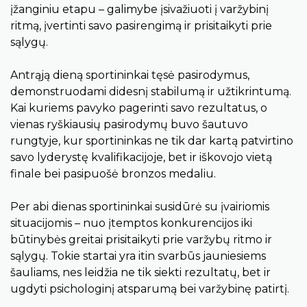
įžanginiu etapu – galimybe įsivažiuoti į varžybinį
ritmą, įvertinti savo pasirengimą ir prisitaikyti prie
sąlygų.
Antrąją dieną sportininkai tęsė pasirodymus,
demonstruodami didesnį stabilumą ir užtikrintumą.
Kai kuriems pavyko pagerinti savo rezultatus, o
vienas ryškiausių pasirodymų buvo šautuvo
rungtyje, kur sportininkas ne tik dar kartą patvirtino
savo lyderystę kvalifikacijoje, bet ir iškovojo vietą
finale bei pasipuošė bronzos medaliu.
Per abi dienas sportininkai susidūrė su įvairiomis
situacijomis – nuo įtemptos konkurencijos iki
būtinybės greitai prisitaikyti prie varžybų ritmo ir
sąlygų. Tokie startai yra itin svarbūs jauniesiems
šauliams, nes leidžia ne tik siekti rezultatų, bet ir
ugdyti psichologinį atsparumą bei varžybinę patirtį.