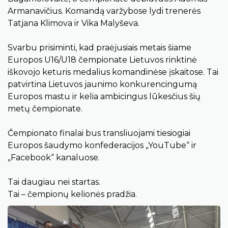
Armanavičius. Komandą varžybose lydi trenerės
Tatjana Klimova ir Vika Malyševa.
Svarbu prisiminti, kad praėjusiais metais šiame
Europos U16/U18 čempionate Lietuvos rinktinė
iškovojo keturis medalius komandinėse įskaitose. Tai
patvirtina Lietuvos jaunimo konkurencingumą
Europos mastu ir kelia ambicingus lūkesčius šių
metų čempionate.
Čempionato finalai bus transliuojami tiesiogiai
Europos šaudymo konfederacijos „YouTube“ ir
„Facebook“ kanaluose.
Tai daugiau nei startas.
Tai – čempionų kelionės pradžia.