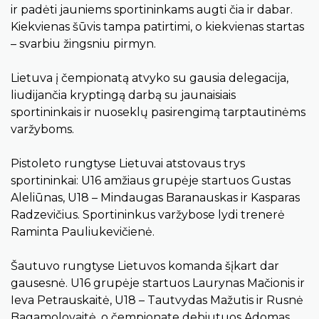
ir padėti jauniems sportininkams augti čia ir dabar.
Kiekvienas šūvis tampa patirtimi, o kiekvienas startas
– svarbiu žingsniu pirmyn.
Lietuva į čempionatą atvyko su gausia delegacija,
liudijančia kryptingą darbą su jaunaisiais
sportininkais ir nuoseklų pasirengimą tarptautinėms
varžyboms.
Pistoleto rungtyse Lietuvai atstovaus trys
sportininkai: U16 amžiaus grupėje startuos Gustas
Aleliūnas, U18 – Mindaugas Baranauskas ir Kasparas
Radzevičius. Sportininkus varžybose lydi trenerė
Raminta Pauliukevičienė.
Šautuvo rungtyse Lietuvos komanda šįkart dar
gausesnė. U16 grupėje startuos Laurynas Mačionis ir
Ieva Petrauskaitė, U18 – Tautvydas Mažutis ir Rusnė
Bagamolovaitė, o čempionate debiutuos Adomas