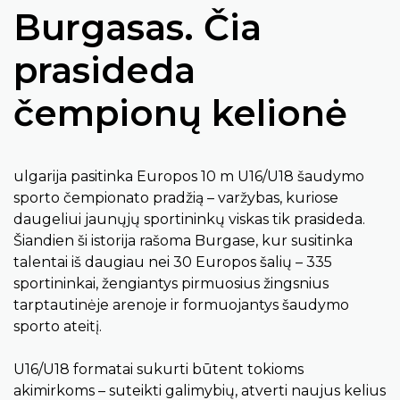
Burgasas. Čia
prasideda
čempionų kelionė
ulgarija pasitinka Europos 10 m U16/U18 šaudymo
sporto čempionato pradžią – varžybas, kuriose
daugeliui jaunųjų sportininkų viskas tik prasideda.
Šiandien ši istorija rašoma Burgase, kur susitinka
talentai iš daugiau nei 30 Europos šalių – 335
sportininkai, žengiantys pirmuosius žingsnius
tarptautinėje arenoje ir formuojantys šaudymo
sporto ateitį.
U16/U18 formatai sukurti būtent tokioms
akimirkoms – suteikti galimybių, atverti naujus kelius