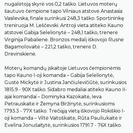
nugalėtoją skyrė vos 0,2 taško. Lietuvos moterų
šautuvo čempione tapo Vilniaus atstovė Anastasia
Vasilevska, finale surinkusi 248,3 taško. Sportininkę
treniruoja M. Leščevski. Antroji vieta atiteko Kauno
atstovei Gabija Selelionytė – 248,1 taško, trenerė
Virginija Pabalienė. Bronzos medalį iškovojo Rusnė
Bagamolovaitė – 221,2 taško, trenerė D.
Drevinskienė.
Moterų komandų įskaitoje Lietuvos čempionėmis
tapo Kauno I-oji komanda – Gabija Selelionytė,
Gustė Mickytė ir Justina Jančiulevičiūtė, surinkusios
1815.9 - 90X taško. Sidabro medaliai atiteko Kauno II-
ajai komandai – Dominyka Kazokaitė, Ieva
Petrauskaitė ir Žemyna Biržinytė, surinkusioms
1793.3 - 77X taško. Trečiąją vietą iškovojo Rokiškio I-
oji komanda – Viltė Vaitoškaitė, Rūta Pauliukaitė ir
Evelina Jonušaitytė, surinkusios 1791.7 - 76X taško.