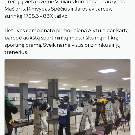
Trečiąją vietą užėmė Vilniaus komanda – Laurynas
Mačionis, Rimvydas Spėčius ir Jaroslav Jarcev,
surinkę 1798.3 - 88X taško.
Lietuvos čempionato pirmoji diena Alytuje dar kartą
parodė aukštą sportininkų meistriškumą ir tikrą
sportinę dramą. Sveikiname visus prizininkus ir jų
trenerius.