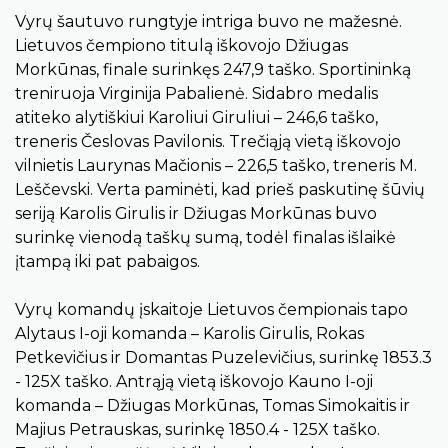
Vyrų šautuvo rungtyje intriga buvo ne mažesnė.
Lietuvos čempiono titulą iškovojo Džiugas
Morkūnas, finale surinkęs 247,9 taško. Sportininką
treniruoja Virginija Pabalienė. Sidabro medalis
atiteko alytiškiui Karoliui Giruliui – 246,6 taško,
treneris Česlovas Pavilonis. Trečiąją vietą iškovojo
vilnietis Laurynas Mačionis – 226,5 taško, treneris M.
Leščevski. Verta paminėti, kad prieš paskutinę šūvių
seriją Karolis Girulis ir Džiugas Morkūnas buvo
surinkę vienodą taškų sumą, todėl finalas išlaikė
įtampą iki pat pabaigos.
Vyrų komandų įskaitoje Lietuvos čempionais tapo
Alytaus I-oji komanda – Karolis Girulis, Rokas
Petkevičius ir Domantas Puzelevičius, surinkę 1853.3
- 125X taško. Antrąją vietą iškovojo Kauno I-oji
komanda – Džiugas Morkūnas, Tomas Simokaitis ir
Majius Petrauskas, surinkę 1850.4 - 125X taško.