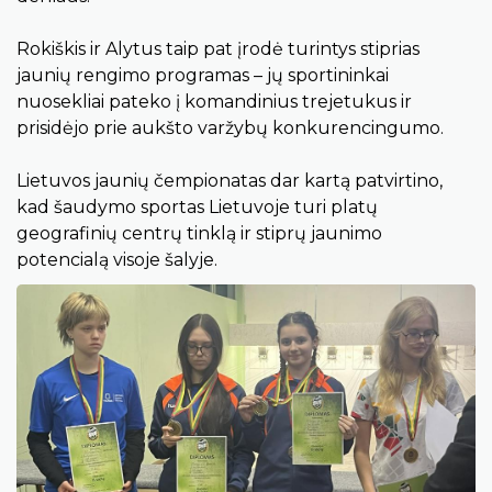
Rokiškis ir Alytus taip pat įrodė turintys stiprias
jaunių rengimo programas – jų sportininkai
nuosekliai pateko į komandinius trejetukus ir
prisidėjo prie aukšto varžybų konkurencingumo.
Lietuvos jaunių čempionatas dar kartą patvirtino,
kad šaudymo sportas Lietuvoje turi platų
geografinių centrų tinklą ir stiprų jaunimo
potencialą visoje šalyje.