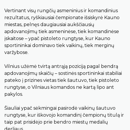
Vertinant visų rungčių asmeninius ir komandinius
rezultatus, ryškiausiai čempionate išsiskyrė Kauno
miestas, pelnęs daugiausiai aukščiausių
apdovanojimų tiek asmeninėse, tiek komandinėse
įskaitose – ypač pistoleto rungtyse, kur Kauno
sportininkai dominavo tiek vaikinų, tiek merginų
varžybose.
Vilnius užėmė tvirtą antrąją poziciją pagal bendrą
apdovanojimų skaičių – sostinės sportininkai stabiliai
pateko į prizines vietas tiek šautuvo, tiek pistoleto
rungtyse, o Vilniaus komandos ne kartą lipo ant
pakylos.
Šiauliai ypač sėkmingai pasirodė vaikinų šautuvo
rungtyse, kur iškovojo komandinį čempionų titulą ir
taip pat prisidėjo prie bendro miestų medalių
derliaus.