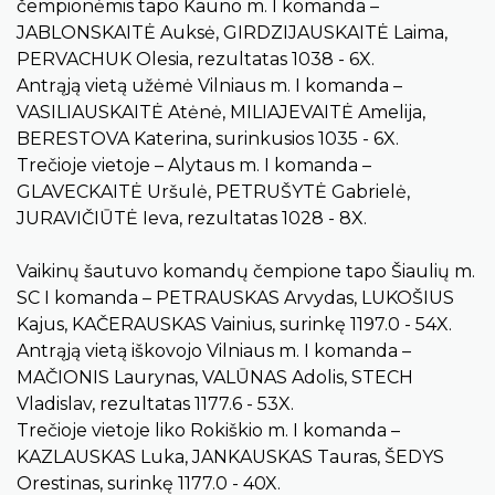
čempionėmis tapo Kauno m. I komanda –
JABLONSKAITĖ Auksė, GIRDZIJAUSKAITĖ Laima,
PERVACHUK Olesia, rezultatas 1038 - 6X.
Antrąją vietą užėmė Vilniaus m. I komanda –
VASILIAUSKAITĖ Atėnė, MILIAJEVAITĖ Amelija,
BERESTOVA Katerina, surinkusios 1035 - 6X.
Trečioje vietoje – Alytaus m. I komanda –
GLAVECKAITĖ Uršulė, PETRUŠYTĖ Gabrielė,
JURAVIČIŪTĖ Ieva, rezultatas 1028 - 8X.
Vaikinų šautuvo komandų čempione tapo Šiaulių m.
SC I komanda – PETRAUSKAS Arvydas, LUKOŠIUS
Kajus, KAČERAUSKAS Vainius, surinkę 1197.0 - 54X.
Antrąją vietą iškovojo Vilniaus m. I komanda –
MAČIONIS Laurynas, VALŪNAS Adolis, STECH
Vladislav, rezultatas 1177.6 - 53X.
Trečioje vietoje liko Rokiškio m. I komanda –
KAZLAUSKAS Luka, JANKAUSKAS Tauras, ŠEDYS
Orestinas, surinkę 1177.0 - 40X.