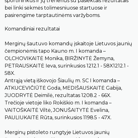
sportininkus ir jų trenerius su pasiektais rezultatais
bei linki sėkmės tolimesniuose startuose ir
pasirengime tarptautinėms varžyboms.
Komandiniai rezultatai
Merginų šautuvo komandų įskaitoje Lietuvos jaunių
čempionėmis tapo Kauno m. I komanda –
OLCHOVIKAITĖ Monika, BIRŽINYTĖ Žemyna,
PETRAUSKAITĖ Ieva, surinkusios 1212.1 - 58X1212.1 -
58X.
Antrąją vietą iškovojo Šiaulių m. SC I komanda –
ATKUCEVIČIŪTĖ Goda, MEDIŠAUSKAITĖ Gabija,
JUODRYTĖ Deimilė, rezultatas 1208.2 - 66X.
Trečioje vietoje liko Rokiškio m. I komanda –
VAITOŠKAITĖ Viltė, JONUŠAITYTĖ Evelina,
PAULIUKAITĖ Rūta, surinkusios 1198.5 - 47X.
Merginų pistoleto rungtyje Lietuvos jaunių