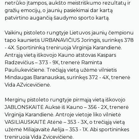
netrūko įtampos, aukšto meistriškumo rezultatų ir
gražių emocijų, o jaunių pasiekimai dar kartą
patvirtino augančią šaudymo sporto kartą.
Vaikinų pistoleto rungtyje Lietuvos jaunių čempionu
tapo kaunietis URBANAVIČIUS Joringis, surinkęs 378
- 4X. Sportininką treniruoja Virginija Karandienė.
Antrąją vietą iškovojo Kauno atstovas Kaspars
Radzevičius – 373 - 9X, trenerė Raminta
Pauliukevičienė. Trečiąją vietą užėmė vilnietis
Mindaugas Baranauskas, surinkęs 372 - 4X, trenerė
Vida AZvicevičienė.
Merginų pistoleto rungtyje pirmąją vietą iškovojo
JABLONSKAITĖ Auksė iš Kauno – 356 - 2X, trenerė
Virginija Karandienė. Antroje vietoje liko vilnietė
VASILIAUSKAITĖ Atėnė – 353 - 3X, o trečiąją vietą
užėmė Miliajavaitė Aelija – 353 - 1X. Abi sportininkes
treniruoja Vida Zvicevičienė.