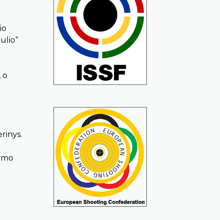
io
ulio“
, o
rinys.
dymo