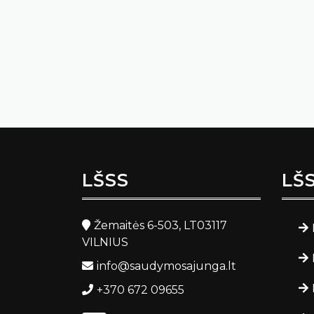
LŠSS
LŠ
Žemaitės 6-503, LT03117
VILNIUS
info@saudymosajunga.lt
+370 672 09655