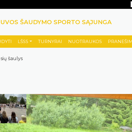
TUVOS ŠAUDYMO SPORTO SĄJUNGA
UDYTI
LŠSS
TURNYRAI
NUOTRAUKOS
PRANEŠIM
sių šaulys