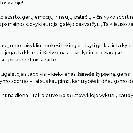
stovykloje!
o azarto, gerų emocijų ir naujų patirčių – čia vyko sportin
amainos stovyklautojai galėjo pasivaržyti „Taikliausio ša
ugumo taisyklių, mokėsi teisingai laikyti ginklą ir taikytis
vo jėgas taiklumui. Kiekvienas šūvis lydimas džiaugsmo
 kupina sportinio azarto.
nugalėtojais tapo visi – kiekvienas išsinešė šypseną, geras
udymo sportas – tai susikaupimo, kantrybės ir džiaugsmo de
imintina diena – tokia buvo Balsių stovykloje vykusių šau