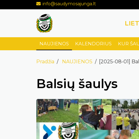
info@saudymosajunga.lt
LIE
NAUJIENOS
KALENDORIUS
KUR ŠA
Pradžia
NAUJIENOS
[2025-08-01] Bal
Balsių šaulys