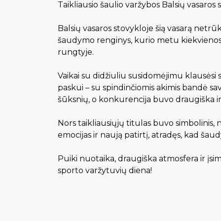
Taikliausio šaulio varžybos Balsių vasaros 
Balsių vasaros stovykloje šią vasarą netrūk
šaudymo renginys, kurio metu kiekvienos p
rungtyje.
Vaikai su didžiuliu susidomėjimu klausėsi sa
paskui – su spindinčiomis akimis bandė sa
šūksnių, o konkurencija buvo draugiška ir
Nors taikliausiųjų titulas buvo simbolinis, 
emocijas ir naują patirtį, atradęs, kad ša
Puiki nuotaika, draugiška atmosfera ir įs
sporto varžytuvių diena!