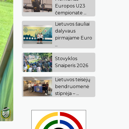
Europos U23
čempionate ...
Lietuvos šauliai
dalyvaus
pirmajame Euro
...
Stovyklos
Snaiperis 2026
Lietuvos teisėjų
bendruomenė
stiprėja – ...