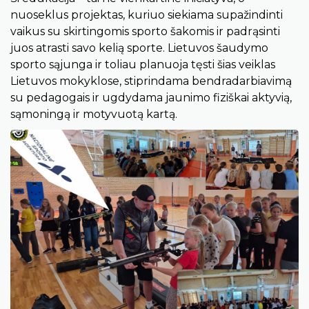
nuoseklus projektas, kuriuo siekiama supažindinti
vaikus su skirtingomis sporto šakomis ir padrąsinti
juos atrasti savo kelią sporte. Lietuvos šaudymo
sporto sąjunga ir toliau planuoja tęsti šias veiklas
Lietuvos mokyklose, stiprindama bendradarbiavimą
su pedagogais ir ugdydama jaunimo fiziškai aktyvią,
sąmoningą ir motyvuotą kartą.