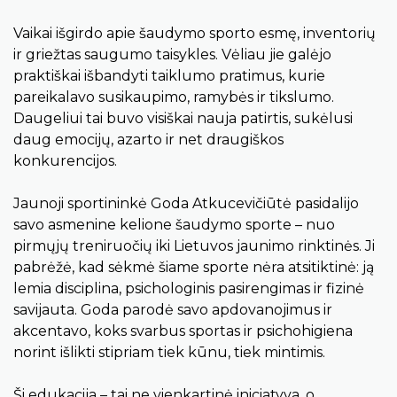
Vaikai išgirdo apie šaudymo sporto esmę, inventorių
ir griežtas saugumo taisykles. Vėliau jie galėjo
praktiškai išbandyti taiklumo pratimus, kurie
pareikalavo susikaupimo, ramybės ir tikslumo.
Daugeliui tai buvo visiškai nauja patirtis, sukėlusi
daug emocijų, azarto ir net draugiškos
konkurencijos.
Jaunoji sportininkė Goda Atkucevičiūtė pasidalijo
savo asmenine kelione šaudymo sporte – nuo
pirmųjų treniruočių iki Lietuvos jaunimo rinktinės. Ji
pabrėžė, kad sėkmė šiame sporte nėra atsitiktinė: ją
lemia disciplina, psichologinis pasirengimas ir fizinė
savijauta. Goda parodė savo apdovanojimus ir
akcentavo, koks svarbus sportas ir psichohigiena
norint išlikti stipriam tiek kūnu, tiek mintimis.
Ši edukacija – tai ne vienkartinė iniciatyva, o