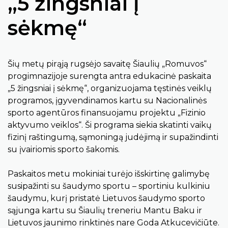
„5 žingsniai į
sėkmę“
Šių metų pirąją rugsėjo savaitę Šiaulių „Romuvos“
progimnazijoje surengta antra edukacinė paskaita
„5 žingsniai į sėkmę“, organizuojama tęstinės veiklų
programos, įgyvendinamos kartu su Nacionalinės
sporto agentūros finansuojamu projektu „Fizinio
aktyvumo veiklos“. Ši programa siekia skatinti vaikų
fizinį raštingumą, sąmoningą judėjimą ir supažindinti
su įvairiomis sporto šakomis.
Paskaitos metu mokiniai turėjo išskirtinę galimybę
susipažinti su šaudymo sportu – sportiniu kulkiniu
šaudymu, kurį pristatė Lietuvos šaudymo sporto
sąjunga kartu su Šiaulių treneriu Mantu Baku ir
Lietuvos jaunimo rinktinės nare Goda Atkucevičiūte.