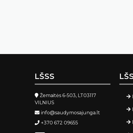
LŠSS
LŠ
Žemaitės 6-503, LT03117
VILNIUS
info@saudymosajunga.lt
+370 672 09655