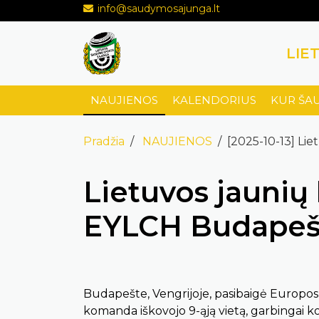
info@saudymosajunga.lt
LIE
NAUJIENOS
KALENDORIUS
KUR ŠA
Pradžia
NAUJIENOS
[2025-10-13] Li
Lietuvos jaunių
EYLCH Budapeš
Budapešte, Vengrijoje, pasibaigė Europos 
komanda iškovojo 9-ąją vietą, garbingai 