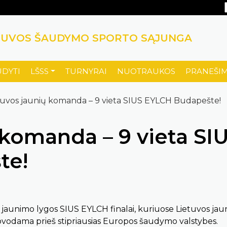
TUVOS ŠAUDYMO SPORTO SĄJUNGA
UDYTI
LŠSS
TURNYRAI
NUOTRAUKOS
PRANEŠIM
etuvos jaunių komanda – 9 vieta SIUS EYLCH Budapešte!
 komanda – 9 vieta SI
te!
jaunimo lygos SIUS EYLCH finalai, kuriuose Lietuvos jau
kovodama prieš stipriausias Europos šaudymo valstybes.