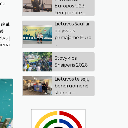
ėmė
Europos U23
čempionate ...
Lietuvos šauliai
skai.
dalyvaus
nė.
pirmajame Euro
tys į
...
viena
Stovyklos
Snaiperis 2026
Lietuvos teisėjų
bendruomenė
stiprėja – ...