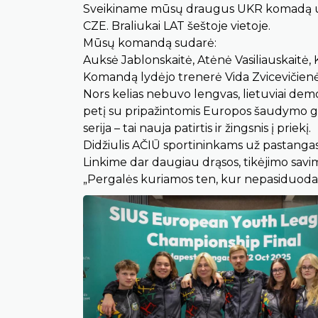
Sveikiname mūsų draugus UKR komadą užėm
CZE. Braliukai LAT šeštoje vietoje.
Mūsų komandą sudarė:
Auksė Jablonskaitė, Atėnė Vasiliauskaitė, 
Komandą lydėjo trenerė Vida Zvicevičienė,
Nors kelias nebuvo lengvas, lietuviai demo
petį su pripažintomis Europos šaudymo gr
serija – tai nauja patirtis ir žingsnis į priekį.
Didžiulis AČIŪ sportininkams už pastangas
Linkime dar daugiau drąsos, tikėjimo savim
„Pergalės kuriamos ten, kur nepasiduod