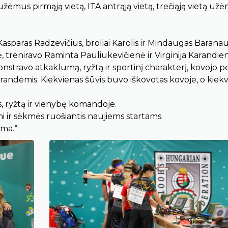
us pirmąją vietą, ITA antrąją vietą, trečiąją vietą už
Kasparas Radzevičius, broliai Karolis ir Mindaugas Baranau
 treniravo Raminta Pauliukevičienė ir Virginija Karandie
nstravo atkaklumą, ryžtą ir sportinį charakterį, kovojo pe
andėmis. Kiekvienas šūvis buvo iškovotas kovoje, o kiek
, ryžtą ir vienybę komandoje.
i ir sėkmės ruošiantis naujiems startams.
ama.“