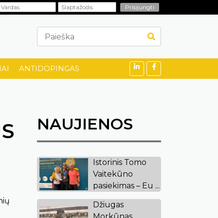
AI
ANTIDOPINGAS
NAUJIENOS
US
Istorinis Tomo
Vaitekūno
pasiekimas – Eu ...
nių
Džiugas
Morkūnas