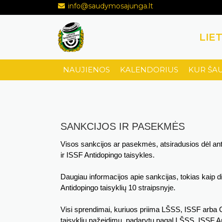
info@saudymosajunga.lt
LIE
NAUJIENOS
KALENDORIUS
KUR ŠA
SANKCIJOS IR PASEKMĖS
Visos sankcijos ar pasekmės, atsiradusios dėl antid
ir ISSF Antidopingo taisykles.
Daugiau informacijos apie sankcijas, tokias kaip dis
Antidopingo taisyklių 10 straipsnyje.
Visi sprendimai, kuriuos priima LŠSS, ISSF arba C
taisyklių pažeidimų, padarytų pagal LŠSS, ISSF An