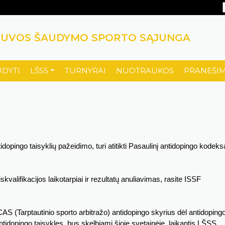
TUVOS ŠAUDYMO SPORTO SĄJUNGA
UDYTI
LŠSS
TURNYRAI
NUOTRAUKOS
PRANEŠIM
opingo taisyklių pažeidimo, turi atitikti Pasaulinį antidopingo kodeks
kvalifikacijos laikotarpiai ir rezultatų anuliavimas, rasite ISSF
AS (Tarptautinio sporto arbitražo) antidopingo skyrius dėl antidoping
tidopingo taisykles, bus skelbiami šioje svetainėje, laikantis LŠSS