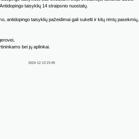
ntidopingo taisyklių 14 straipsnio nuostatų.
imo, antidopingo taisyklių pažeidimai gali sukelti ir kitų rimtų pasekmių,
gerovei,
ininkams bei jų aplinkai.
2024-12-13 23:49