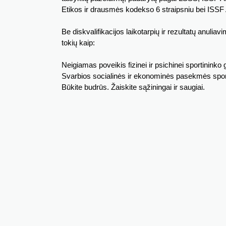
Etikos ir drausmės kodekso 6 straipsniu bei ISSF A
Be diskvalifikacijos laikotarpių ir rezultatų anuliav
tokių kaip:
Neigiamas poveikis fizinei ir psichinei sportininko 
Svarbios socialinės ir ekonominės pasekmės sport
Būkite budrūs. Žaiskite sąžiningai ir saugiai.