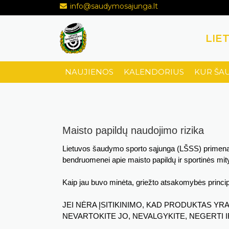
info@saudymosajunga.lt
LIE
NAUJIENOS
KALENDORIUS
KUR ŠA
Maisto papildų naudojimo rizika
Lietuvos šaudymo sporto sąjunga (LŠSS) primena 
bendruomenei apie maisto papildų ir sportinės mit
Kaip jau buvo minėta, griežto atsakomybės principa
JEI NĖRA ĮSITIKINIMO, KAD PRODUKTAS YRA
NEVARTOKITE JO, NEVALGYKITE, NEGERTI IR