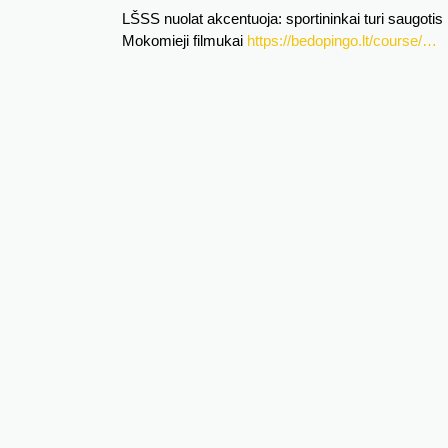
LŠSS nuolat akcentuoja: sportininkai turi saugotis
Mokomieji filmukai
https://bedopingo.lt/course/…