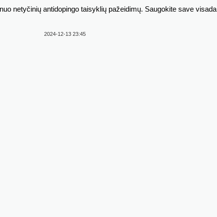
 nuo netyčinių antidopingo taisyklių pažeidimų. Saugokite save visada
2024-12-13 23:45