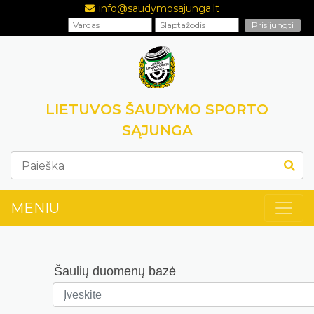
info@saudymosajunga.lt
LIETUVOS ŠAUDYMO SPORTO
SĄJUNGA
MENIU
Šaulių duomenų bazė