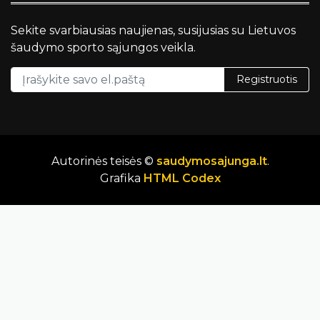
Sekite svarbiausias naujienas, susijusias su Lietuvos
šaudymo sporto sąjungos veikla.
Registruotis
Autorinės teisės ©
saudymosajunga.lt
.
Grafika
HTML Codex