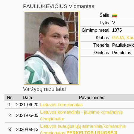
PAULIUKEVIČIUS Vidmantas
Šalis
Lytis
V
Gimimo metai
1975
Klubas
GAJA, Kau
Treneris
Pauliukevi
Ginklas
Pistoletas
Varžybų rezultatai
Nr.
Data
Pavadinimas
1
2021-06-20
Lietuvos čempionatas
Lietuvos komandinis - jaunimo komandinis
2
2021-05-09
čempionatai
Lietuvos suaugusiųjų asmeninis/komandinis
3
2020-09-13
čempionatas
PERKELTOS Į RUGSĖJĮ