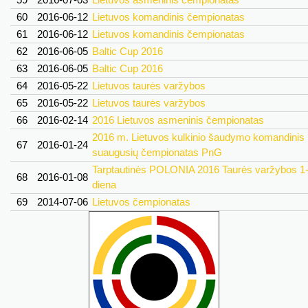
60
2016-06-12
Lietuvos komandinis čempionatas
61
2016-06-12
Lietuvos komandinis čempionatas
62
2016-06-05
Baltic Cup 2016
63
2016-06-05
Baltic Cup 2016
64
2016-05-22
Lietuvos taurės varžybos
65
2016-05-22
Lietuvos taurės varžybos
66
2016-02-14
2016 Lietuvos asmeninis čempionatas
2016 m. Lietuvos kulkinio šaudymo komandinis
67
2016-01-24
suaugusių čempionatas PnG
Tarptautinės POLONIA 2016 Taurės varžybos 1
68
2016-01-08
diena
69
2014-07-06
Lietuvos čempionatas