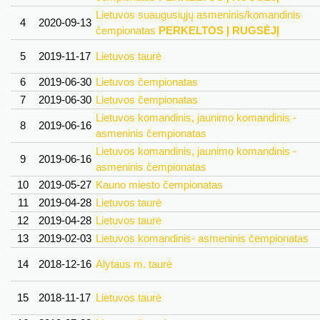
Lietuvos suaugusiųjų asmeninis/komandinis
4
2020-09-13
čempionatas
PERKELTOS Į RUGSĖJĮ
5
2019-11-17
Lietuvos taurė
6
2019-06-30
Lietuvos čempionatas
7
2019-06-30
Lietuvos čempionatas
Lietuvos komandinis, jaunimo komandinis -
8
2019-06-16
asmeninis čempionatas
Lietuvos komandinis, jaunimo komandinis -
9
2019-06-16
asmeninis čempionatas
10
2019-05-27
Kauno miesto čempionatas
11
2019-04-28
Lietuvos taurė
12
2019-04-28
Lietuvos taurė
13
2019-02-03
Lietuvos komandinis- asmeninis čempionatas
14
2018-12-16
Alytaus m. taurė
15
2018-11-17
Lietuvos taurė