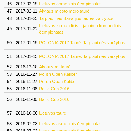
46
2017-02-19
Lietuvos asmeninis čempionatas
47
2017-02-11
Alytaus miesto mero taurė
48
2017-01-29
Tarptautinės Bavarijos taurės varžybos
Lietuvos komandinis ir jaunimo komandinis
49
2017-01-22
čempionatas
50
2017-01-15
POLONIA 2017 Taurė. Tarptautinės varžybos
51
2017-01-15
POLONIA 2017 Taurė. Tarptautinės varžybos
52
2016-12-18
Alytaus m. taurė
53
2016-11-27
Polish Open Kaliber
54
2016-11-27
Polish Open Kaliber
55
2016-11-06
Baltic Cup 2016
56
2016-11-06
Baltic Cup 2016
57
2016-10-30
Lietuvos taurė
58
2016-07-03
Lietuvos asmeninis čempionatas
59
2016-07-03
Lietuvos asmeninis čempionatas