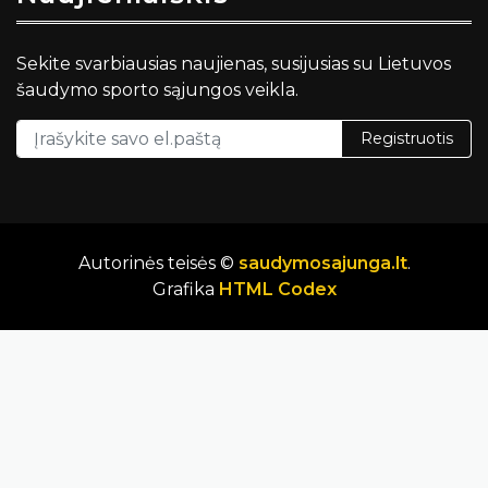
Sekite svarbiausias naujienas, susijusias su Lietuvos
šaudymo sporto sąjungos veikla.
Registruotis
Autorinės teisės ©
saudymosajunga.lt
.
Grafika
HTML Codex