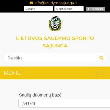
info@saudymosajunga.lt
LIETUVOS ŠAUDYMO SPORTO
SĄJUNGA
MENIU
Šaulių duomenų bazė