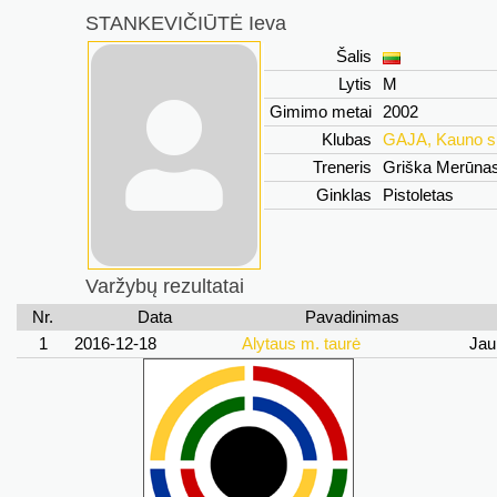
STANKEVIČIŪTĖ Ieva
Šalis
Lytis
M
Gimimo metai
2002
Klubas
GAJA, Kauno s
Treneris
Griška Merūna
Ginklas
Pistoletas
Varžybų rezultatai
Nr.
Data
Pavadinimas
1
2016-12-18
Alytaus m. taurė
Jau