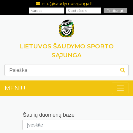
info@saudymosajunga.lt
LIETUVOS ŠAUDYMO SPORTO
SĄJUNGA
MENIU
Šaulių duomenų bazė