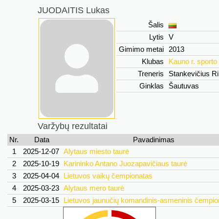
JUODAITIS Lukas
Šalis
Lytis
V
Gimimo metai
2013
Klubas
Kauno r. sport
Treneris
Stankevičius 
Ginklas
Šautuvas
Varžybų rezultatai
Nr.
Data
Pavadinimas
1
2025-12-07
Alytaus miesto taurė
2
2025-10-19
Karininko Antano Juozapavičiaus taurė
3
2025-04-04
Lietuvos vaikų čempionatas
4
2025-03-23
Alytaus mero taurė
5
2025-03-15
Lietuvos jaunučių komandinis-asmeninis čempio