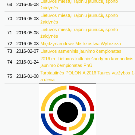
Lietuvos miestų, rajonių jaunučių sporto
69
2016-05-08
žaidynės
Lietuvos miestų, rajonių jaunučių sporto
70
2016-05-08
žaidynės
Lietuvos miestų, rajonių jaunučių sporto
71
2016-05-08
žaidynės
72
2016-05-03
Międzynarodowe Mistrzostwa Wybrzeża
73
2016-02-07
Lietuvos asmeninis jaunimo čempionatas
2016 m. Lietuvos kulkinio šaudymo komandinis
74
2016-01-24
jaunimo čempionatas PnG
Tarptautinės POLONIA 2016 Taurės varžybos 1
75
2016-01-08
a diena