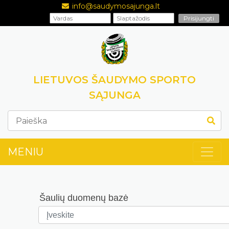
info@saudymosajunga.lt
LIETUVOS ŠAUDYMO SPORTO
SĄJUNGA
MENIU
Šaulių duomenų bazė