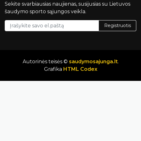
Sekite svarbiausias naujienas, susijusias su Lietuvos
šaudymo sporto sąjungos veikla.
Registruotis
Autorinės teisės ©
saudymosajunga.lt
.
Grafika
HTML Codex