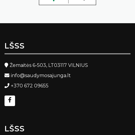
LŠSS
Žemaitės 6-503, LT03117 VILNIUS
info@saudymosajunga.lt
+370 672 09655
LŠSS