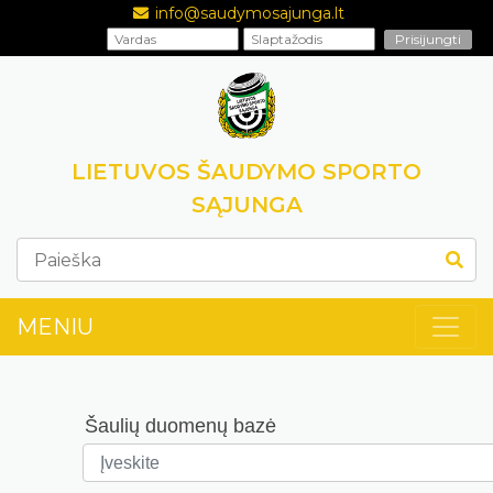
info@saudymosajunga.lt
LIETUVOS ŠAUDYMO SPORTO
SĄJUNGA
MENIU
Šaulių duomenų bazė