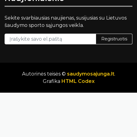
Sekite svarbiausias naujienas, susijusias su Lietuvos
šaudymo sporto sąjungos veikla.
Registruotis
Autorinės teisės ©
saudymosajunga.lt
.
Grafika
HTML Codex