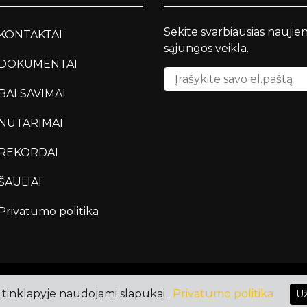
Sekite svarbiausias naujie
KONTAKTAI
sąjungos veikla.
DOKUMENTAI
BALSAVIMAI
NUTARIMAI
REKORDAI
ŠAULIAI
Privatumo politika
tinklapyje naudojami slapukai .
Privatumo politika
Už