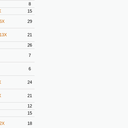
8
X
15
-6X
29
-13X
21
26
7
6
X
24
X
21
12
15
-2X
18