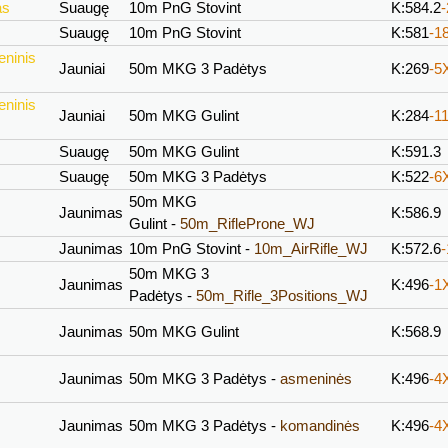
as
Suaugę
10m PnG Stovint
K:584.2
Suaugę
10m PnG Stovint
K:581
-1
eninis
Jauniai
50m MKG 3 Padėtys
K:269
-5
eninis
Jauniai
50m MKG Gulint
K:284
-1
Suaugę
50m MKG Gulint
K:591.3
Suaugę
50m MKG 3 Padėtys
K:522
-6
50m MKG
Jaunimas
K:586.9
Gulint -
50m_RifleProne_WJ
Jaunimas
10m PnG Stovint -
10m_AirRifle_WJ
K:572.6
50m MKG 3
Jaunimas
K:496
-1
Padėtys -
50m_Rifle_3Positions_WJ
Jaunimas
50m MKG Gulint
K:568.9
Jaunimas
50m MKG 3 Padėtys -
asmeninės
K:496
-4
Jaunimas
50m MKG 3 Padėtys -
komandinės
K:496
-4