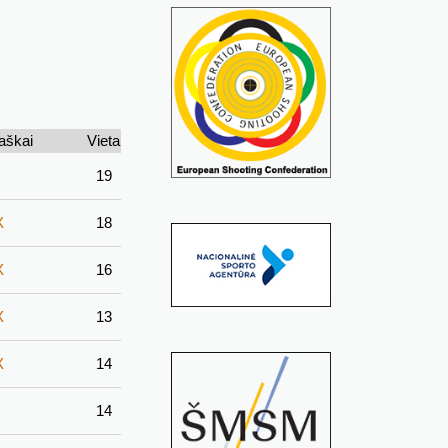
aškai
Vieta
19
X
18
X
16
X
13
X
14
14