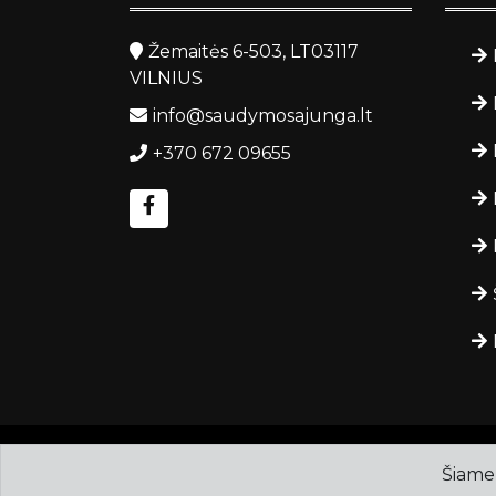
Žemaitės 6-503, LT03117
VILNIUS
info@saudymosajunga.lt
+370 672 09655
Autorinės teisės ©
saudymosajunga.lt
.
Šiame 