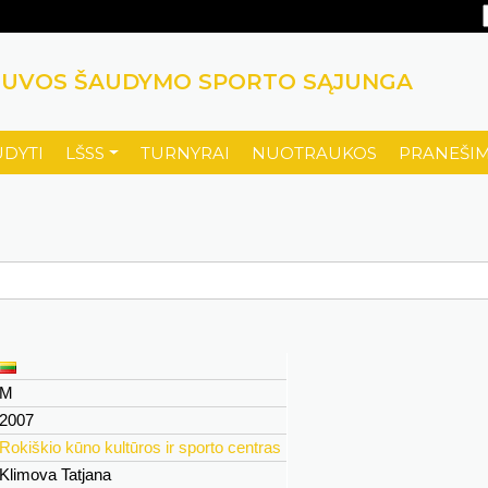
TUVOS ŠAUDYMO SPORTO SĄJUNGA
UDYTI
LŠSS
TURNYRAI
NUOTRAUKOS
PRANEŠIM
M
2007
Rokiškio kūno kultūros ir sporto centras
Klimova Tatjana