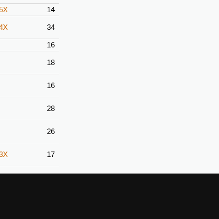
-5X
14
-4X
34
16
18
16
28
26
-3X
17