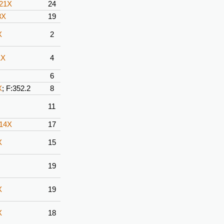
-21X
24
8X
19
X
2
1X
4
6
X
; F:352.2
8
11
-14X
17
X
15
19
X
19
X
18