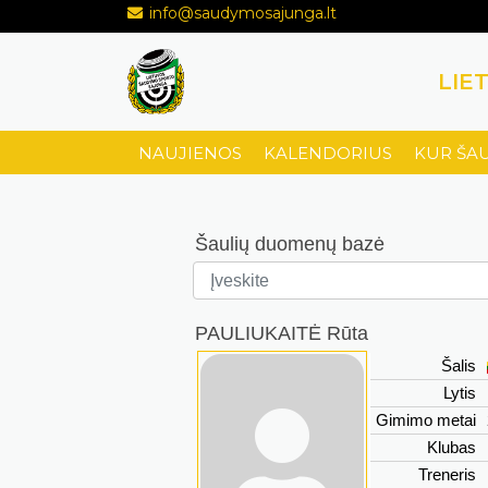
info@saudymosajunga.lt
LIE
NAUJIENOS
KALENDORIUS
KUR ŠA
Šaulių duomenų bazė
PAULIUKAITĖ Rūta
Šalis
Lytis
Gimimo metai
Klubas
Treneris