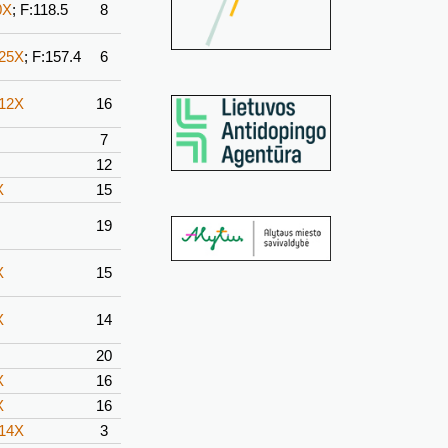
0X
; F:118.5
8
-25X
; F:157.4
6
-12X
16
7
12
X
15
19
X
15
X
14
20
X
16
X
16
-14X
3