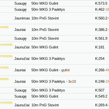
Suaugę
50m MKG Gulint
K:573.5
Suaugę
50m MKG 3 Padėtys
K:462
-3
Jaunimas
10m PnG Stovint
K:560.2
eninis
Jauniai
10m PnG Stovint
K:386.2
Suaugę
10m PnG Stovint
K:561.9
smeninis
Jaunučiai
50m MKG Gulint
K:181
smeninis
Jaunučiai
50m MKG 3 Padėtys
K:254
eninis
Jauniai
50m MKG Gulint -
gulint
K:266
-4
eninis
Jauniai
50m MKG 3 Padėtys -
3x10
K:248
-2
Suaugę
50m MKG 3 Padėtys
K:507
Suaugę
50m MKG Gulint
K:549.2
smeninis
Jaunučiai
10m PnG Stovint
K:269.4