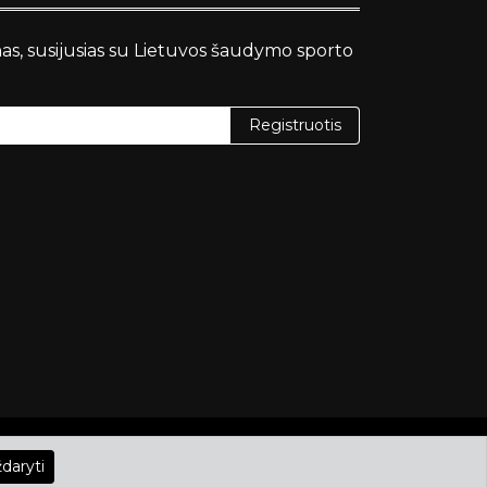
nas, susijusias su Lietuvos šaudymo sporto
Registruotis
Grafika
HTML Codex
daryti