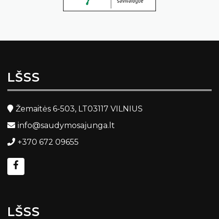
LŠSS
Žemaitės 6-503, LT03117 VILNIUS
info@saudymosajunga.lt
+370 672 09655
LŠSS