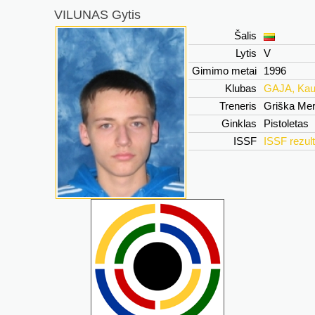
VILUNAS Gytis
Šalis
Lytis
V
Gimimo metai
1996
Klubas
GAJA, Kau
Treneris
Griška Me
Ginklas
Pistoletas
ISSF
ISSF rezult