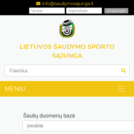
info@saudymosajunga.lt
LIETUVOS ŠAUDYMO SPORTO
SĄJUNGA
MENIU
Šaulių duomenų bazė