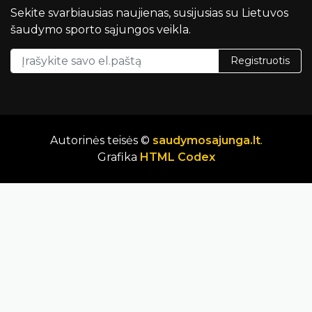
Sekite svarbiausias naujienas, susijusias su Lietuvos
šaudymo sporto sąjungos veikla.
Registruotis
Autorinės teisės ©
saudymosajunga.lt
.
Grafika
HTML Codex