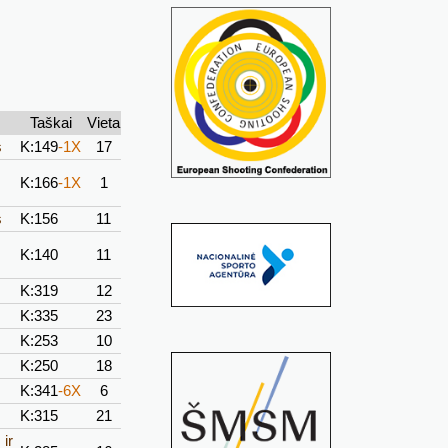
Taškai
Vieta
s
K:149
-1X
17
K:166
-1X
1
s
K:156
11
K:140
11
K:319
12
K:335
23
K:253
10
K:250
18
K:341
-6X
6
K:315
21
ir