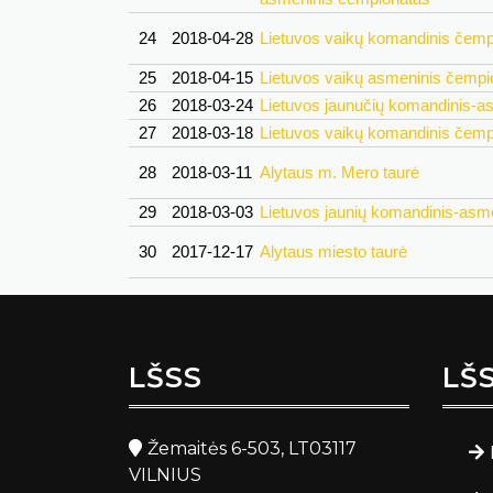
24
2018-04-28
Lietuvos vaikų komandinis čemp
25
2018-04-15
Lietuvos vaikų asmeninis čempi
26
2018-03-24
Lietuvos jaunučių komandinis-a
27
2018-03-18
Lietuvos vaikų komandinis čemp
28
2018-03-11
Alytaus m. Mero taurė
29
2018-03-03
Lietuvos jaunių komandinis-asm
30
2017-12-17
Alytaus miesto taurė
LŠSS
LŠ
Žemaitės 6-503, LT03117
VILNIUS