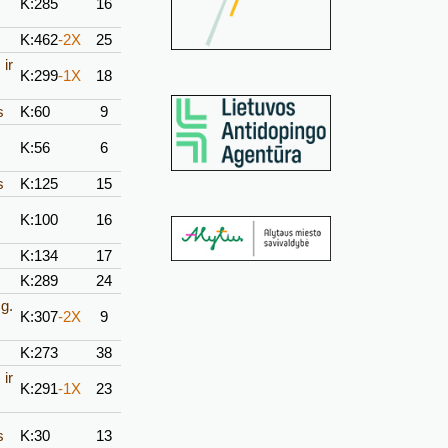
K:285
16
K:462
-2X
25
ir
K:299
-1X
18
s
K:60
9
K:56
6
s
K:125
15
K:100
16
K:134
17
K:289
24
g.
K:307
-2X
9
K:273
38
ir
K:291
-1X
23
s
K:30
13