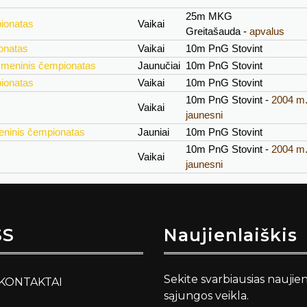
25m MKG
ionatas
Vaikai
Greitašauda -
apvalus
onatas
Vaikai
10m PnG Stovint
smeninis čempionatas
Jaunučiai
10m PnG Stovint
ionatas
Vaikai
10m PnG Stovint
10m PnG Stovint -
2004 m. 
Vaikai
jaunesni
eninis čempionatas
Jauniai
10m PnG Stovint
10m PnG Stovint -
2004 m. 
Vaikai
jaunesni
SS
Naujienlaiškis
Sekite svarbiausias naujie
KONTAKTAI
sąjungos veikla.