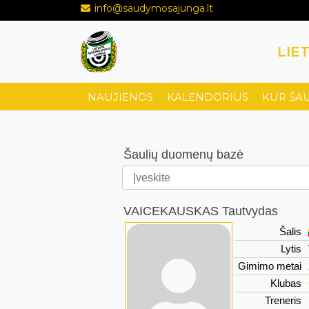
info@saudymosajunga.lt
LIE
NAUJIENOS
KALENDORIUS
KUR ŠA
Šaulių duomenų bazė
VAICEKAUSKAS Tautvydas
Šalis
Lytis
Gimimo metai
Klubas
Treneris