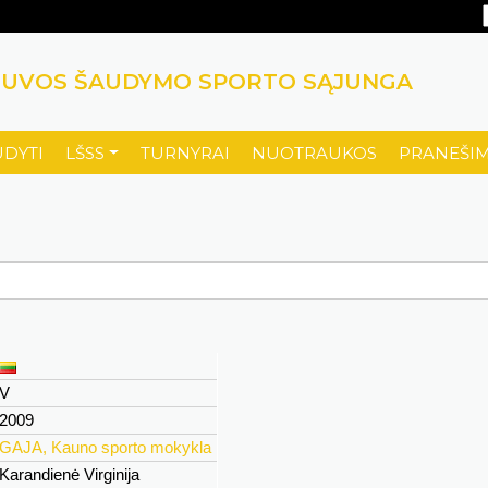
TUVOS ŠAUDYMO SPORTO SĄJUNGA
UDYTI
LŠSS
TURNYRAI
NUOTRAUKOS
PRANEŠIM
V
2009
GAJA, Kauno sporto mokykla
Karandienė Virginija