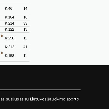
K:46
14
K:184
16
K:214
33
K:122
19
ir
K:256
11
K:212
41
ir
K:158
11
nas, susijusias su Lietuvos šaudymo sporto