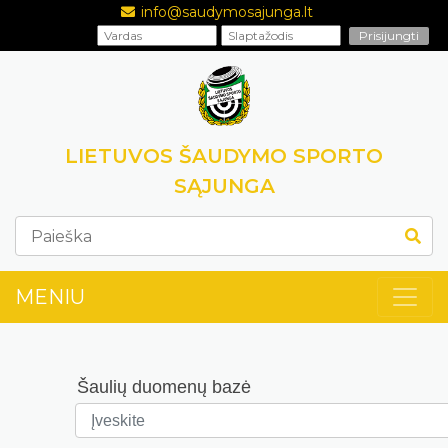
info@saudymosajunga.lt
LIETUVOS ŠAUDYMO SPORTO
SĄJUNGA
MENIU
Šaulių duomenų bazė