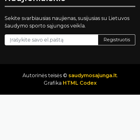
Sekite svarbiausias naujienas, susijusias su Lietuvos
šaudymo sporto sąjungos veikla.
Registruotis
Autorinės teisės ©
saudymosajunga.lt
.
Grafika
HTML Codex