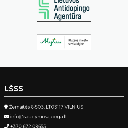
LŠSS
Žemaitės 6-503, LT03117 VILNIUS
info@saudymosajunga.lt
+370 672 09655