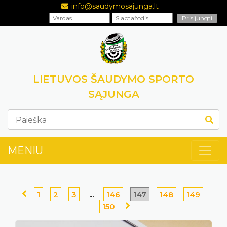
info@saudymosajunga.lt
LIETUVOS ŠAUDYMO SPORTO
SĄJUNGA
MENIU
1
2
3
...
146
147
148
149
150