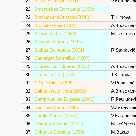
21
Blužaitė Gabija (2001)
V.Karandie
22
Brazauskas Domantas (1999)
23
Brazinskaitė Austėja (2000)
T.Klimova
24
Bručaitė Ugnė (2004)
A.Brusokie
25
Budrys Matas (1999)
M.Leščevsk
26
Bugajus Viktoras (1997)
27
Butkus Domantas (2001)
R.Stankevič
28
Četvergas Kornelijus (2002)
29
Cickevičius Edgaras (1997)
A.Brusokie
30
Čiužas Lukas (2002)
T.Klimova
31
Čižaitė Miglė (1996)
V.Pabalienė
32
Dainauskaitė Neda (2002)
A.Brusokie
33
Dambrauskas Edgaras (2001)
R.Pauliukev
34
Danilova Greta (2000)
V.Zviceviči
35
Darulis Andrius (1987)
V.Karandie
36
Deinarovič Daniel (2002)
M.Leščevsk
37
Deksnys Donatas (1999)
M.Bakas