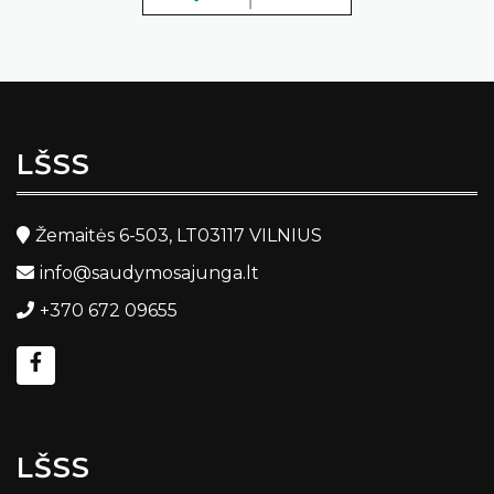
LŠSS
Žemaitės 6-503, LT03117 VILNIUS
info@saudymosajunga.lt
+370 672 09655
LŠSS