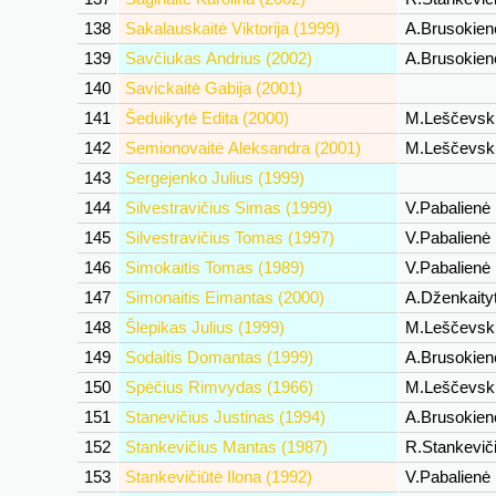
138
Sakalauskaitė Viktorija (1999)
A.Brusokie
139
Savčiukas Andrius (2002)
A.Brusokie
140
Savickaitė Gabija (2001)
141
Šeduikytė Edita (2000)
M.Leščevsk
142
Semionovaitė Aleksandra (2001)
M.Leščevsk
143
Sergejenko Julius (1999)
144
Silvestravičius Simas (1999)
V.Pabalienė
145
Silvestravičius Tomas (1997)
V.Pabalienė
146
Simokaitis Tomas (1989)
V.Pabalienė
147
Simonaitis Eimantas (2000)
A.Dženkaity
148
Šlepikas Julius (1999)
M.Leščevsk
149
Sodaitis Domantas (1999)
A.Brusokie
150
Spėčius Rimvydas (1966)
M.Leščevsk
151
Stanevičius Justinas (1994)
A.Brusokie
152
Stankevičius Mantas (1987)
R.Stankevič
153
Stankevičiūtė Ilona (1992)
V.Pabalienė