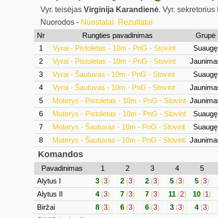
Vyr. teisėjas
Virginija Karandienė
. Vyr. sekretorius
Nuorodos -
Nuostatai
Rezultatai
Nr
Rungties pavadinimas
Grupė
1
Vyrai - Pistoletas - 10m - PnG - Stovint
Suaug
2
Vyrai - Pistoletas - 10m - PnG - Stovint
Jaunim
3
Vyrai - Šautuvas - 10m - PnG - Stovint
Suaug
4
Vyrai - Šautuvas - 10m - PnG - Stovint
Jaunim
5
Moterys - Pistoletas - 10m - PnG - Stovint
Jaunim
6
Moterys - Pistoletas - 10m - PnG - Stovint
Suaug
7
Moterys - Šautuvas - 10m - PnG - Stovint
Suaug
8
Moterys - Šautuvas - 10m - PnG - Stovint
Jaunim
Komandos
Pavadinimas
1
2
3
4
5
Alytus I
3
(
3
)
2
(
3
)
2
(
3
)
5
(
3
)
5
(
3
)
Alytus II
4
(
3
)
7
(
3
)
7
(
3
)
11
(
2
)
10
(
1
)
Biržai
8
(
3
)
6
(
3
)
6
(
3
)
3
(
3
)
4
(
3
)