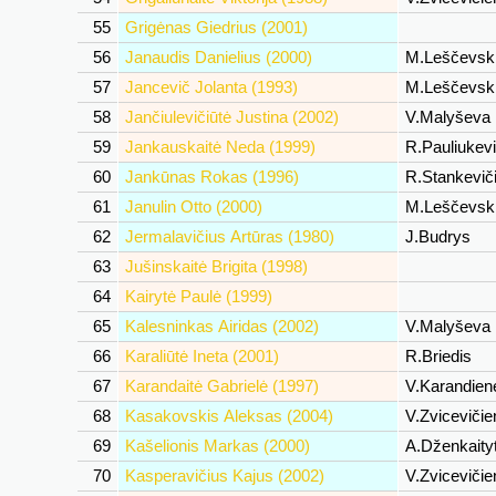
55
Grigėnas Giedrius (2001)
56
Janaudis Danielius (2000)
M.Leščevsk
57
Jancevič Jolanta (1993)
M.Leščevsk
58
Jančiulevičiūtė Justina (2002)
V.Malyševa
59
Jankauskaitė Neda (1999)
R.Pauliukev
60
Jankūnas Rokas (1996)
R.Stankevič
61
Janulin Otto (2000)
M.Leščevsk
62
Jermalavičius Artūras (1980)
J.Budrys
63
Jušinskaitė Brigita (1998)
64
Kairytė Paulė (1999)
65
Kalesninkas Airidas (2002)
V.Malyševa
66
Karaliūtė Ineta (2001)
R.Briedis
67
Karandaitė Gabrielė (1997)
V.Karandie
68
Kasakovskis Aleksas (2004)
V.Zviceviči
69
Kašelionis Markas (2000)
A.Dženkaity
70
Kasperavičius Kajus (2002)
V.Zviceviči