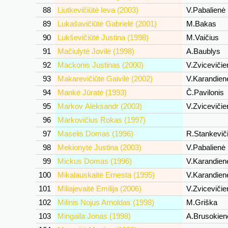
88
Liutkevičiūtė Ieva (2003)
V.Pabalienė
89
Lukašavičiūtė Gabrielė (2001)
M.Bakas
90
Lukševičiūtė Justina (1998)
M.Vaičius
91
Mačiulytė Jovilė (1998)
A.Baublys
92
Mackonis Justinas (2000)
V.Zviceviči
93
Makarevičiūtė Gaivilė (2002)
V.Karandie
94
Mankė Jūratė (1993)
Č.Pavilonis
95
Markov Aleksandr (2003)
V.Zviceviči
96
Markovičius Rokas (1997)
97
Maselis Domas (1996)
R.Stankevič
98
Mekionytė Justina (2003)
V.Pabalienė
99
Mickus Domas (1996)
V.Karandie
100
Mikalauskaitė Ernesta (1995)
V.Karandie
101
Miliajevaitė Emilija (2006)
V.Zviceviči
102
Milinis Nojus Arnoldas (1998)
M.Griška
103
Mingaila Jonas (1998)
A.Brusokie