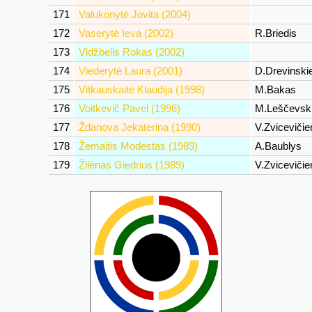
171
Valukonytė Jovita (2004)
172
Vaserytė Ieva (2002)
R.Briedis
173
Vidžbelis Rokas (2002)
174
Viederytė Laura (2001)
D.Drevinski
175
Vitkauskaitė Klaudija (1998)
M.Bakas
176
Voitkevič Pavel (1996)
M.Leščevsk
177
Ždanova Jekaterina (1990)
V.Zviceviči
178
Žemaitis Modestas (1989)
A.Baublys
179
Žilėnas Giedrius (1989)
V.Zviceviči