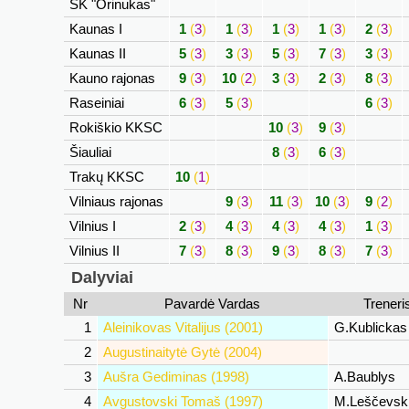
SK "Orinukas"
Kaunas I
1
(
3
)
1
(
3
)
1
(
3
)
1
(
3
)
2
(
3
)
Kaunas II
5
(
3
)
3
(
3
)
5
(
3
)
7
(
3
)
3
(
3
)
Kauno rajonas
9
(
3
)
10
(
2
)
3
(
3
)
2
(
3
)
8
(
3
)
Raseiniai
6
(
3
)
5
(
3
)
6
(
3
)
Rokiškio KKSC
10
(
3
)
9
(
3
)
Šiauliai
8
(
3
)
6
(
3
)
Trakų KKSC
10
(
1
)
Vilniaus rajonas
9
(
3
)
11
(
3
)
10
(
3
)
9
(
2
)
Vilnius I
2
(
3
)
4
(
3
)
4
(
3
)
4
(
3
)
1
(
3
)
Vilnius II
7
(
3
)
8
(
3
)
9
(
3
)
8
(
3
)
7
(
3
)
Dalyviai
Nr
Pavardė Vardas
Treneri
1
Aleinikovas Vitalijus (2001)
G.Kublicka
2
Augustinaitytė Gytė (2004)
3
Aušra Gediminas (1998)
A.Baublys
4
Avgustovski Tomaš (1997)
M.Leščevsk