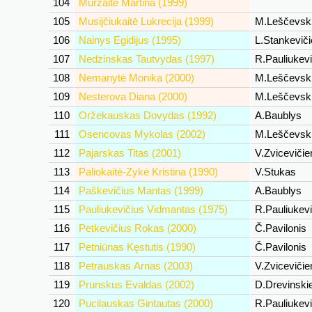
104
Murzaitė Martina (1999)
105
Musijčiukaitė Lukrecija (1999)
M.Leščevsk
106
Nainys Egidijus (1995)
L.Stankevič
107
Nedzinskas Tautvydas (1997)
R.Pauliukev
108
Nemanytė Monika (2000)
M.Leščevsk
109
Nesterova Diana (2000)
M.Leščevsk
110
Oržekauskas Dovydas (1992)
A.Baublys
111
Osencovas Mykolas (2002)
M.Leščevsk
112
Pajarskas Titas (2001)
V.Zviceviči
113
Paliokaitė-Zykė Kristina (1990)
V.Stukas
114
Paškevičius Mantas (1999)
A.Baublys
115
Pauliukevičius Vidmantas (1975)
R.Pauliukev
116
Petkevičius Rokas (2000)
Č.Pavilonis
117
Petniūnas Kęstutis (1990)
Č.Pavilonis
118
Petrauskas Arnas (2003)
V.Zviceviči
119
Prunskus Evaldas (2002)
D.Drevinski
120
Pucilauskas Gintautas (2000)
R.Pauliukev