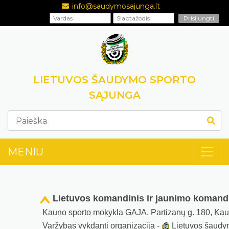
info@saudymosajunga.lt
LIETUVOS ŠAUDYMO SPORTO
SĄJUNGA
MENIU
Lietuvos komandinis ir jaunimo komand
Kauno sporto mokykla GAJA, Partizanų g. 180, Ka
Varžybas vykdanti organizacija -
Lietuvos šaudy