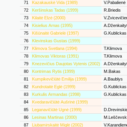
71
Kazakauskė Vida (1989)
V.Pabalienė
72
Keršinskas Tadas (1999)
R.Briedis
73
Kilaitė Elzė (2000)
V.Zviceviči
74
Kisielius Arnas (1995)
A.Dženkaity
75
Kišūnaitė Gabrielė (1997)
G.Kublicka
76
Klevinskas Gustas (1999)
77
Klimova Svetlana (1994)
T.Klimova
78
Klimovas Viktoras (1991)
T.Klimova
79
Knezevičius Daujotas Vytenis (2002)
A.Dženkaity
80
Kontrimas Rytis (1999)
M.Bakas
81
Kumpikevičiūtė Emilija (1999)
A.Baublys
82
Kundrotaitė Eglė (1999)
G.Kublicka
83
Kurkulis Armandas (1998)
G.Kublicka
84
Kvedaravičiūtė Aušrinė (1999)
85
Leganavičiūtė Ugnė (1999)
D.Drevinski
86
Lesinas Martinas (2000)
M.Leščevsk
87
Liubamirskaitė Miglė (2002)
V.Karandie