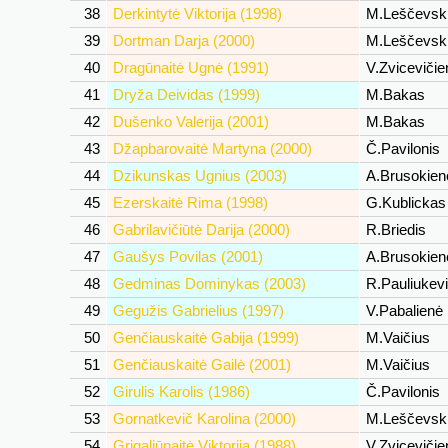
38
Derkintytė Viktorija (1998)
M.Leščevsk
39
Dortman Darja (2000)
M.Leščevsk
40
Dragūnaitė Ugnė (1991)
V.Zviceviči
41
Dryža Deividas (1999)
M.Bakas
42
Dušenko Valerija (2001)
M.Bakas
43
Džapbarovaitė Martyna (2000)
Č.Pavilonis
44
Dzikunskas Ugnius (2003)
A.Brusokie
45
Ezerskaitė Rima (1998)
G.Kublicka
46
Gabrilavičiūtė Darija (2000)
R.Briedis
47
Gaušys Povilas (2001)
A.Brusokie
48
Gedminas Dominykas (2003)
R.Pauliukev
49
Gegužis Gabrielius (1997)
V.Pabalienė
50
Genčiauskaitė Gabija (1999)
M.Vaičius
51
Genčiauskaitė Gailė (2001)
M.Vaičius
52
Girulis Karolis (1986)
Č.Pavilonis
53
Gornatkevič Karolina (2000)
M.Leščevsk
54
Grigaliūnaitė Viktorija (1988)
V.Zviceviči