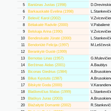
5
Baniūnas Justas (1998)
D.Drevinski
6
Barkauskaitė Evelina (1998)
L.Stankevič
7
Belevič Karol (2002)
V.Zviceviči
8
Bėliakaitė Radvilė (2000)
V.Pabalienė
9
Belskaja Arina (1990)
V.Zviceviči
10
Bendinskaitė Jūratė (2000)
L.Stankevič
11
Bendoriūtė Felicija (1997)
M.Leščevsk
12
Berankytė Gustė (1999)
13
Bernotas Linas (1957)
G.Muleviči
14
Beržėnas Aidas (2001)
A.Baublys
15
Biconas Giedrius (1984)
A.Brusokie
16
Bilius Kęstutis (1987)
A.Brusokie
17
Bilskytė Goda (2000)
V.Karandie
18
Blaškevičius Matas (1999)
L.Stankevič
19
Blaškys Juras (2003)
A.Brusokie
20
Blažaitytė Domantė (2002)
R.Stankevič