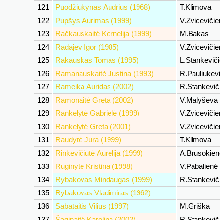
121
Puodžiukynas Audrius (1968)
T.Klimova
122
Pupšys Aurimas (1999)
V.Zviceviči
123
Račkauskaitė Kornelija (1999)
M.Bakas
124
Radajev Igor (1985)
V.Zviceviči
125
Rakauskas Tomas (1995)
L.Stankevič
126
Ramanauskaitė Justina (1993)
R.Pauliukev
127
Rameika Auridas (2002)
R.Stankevič
128
Ramonaitė Greta (2002)
V.Malyševa
129
Rankelytė Gabrielė (1999)
V.Zviceviči
130
Rankelytė Greta (2001)
V.Zviceviči
131
Raudytė Jūra (1999)
T.Klimova
132
Rinkevičiūtė Aurelija (1999)
A.Brusokie
133
Ruginytė Kristina (1998)
V.Pabalienė
134
Rybakovas Mindaugas (1999)
R.Stankevič
135
Rybakovas Vladimiras (1962)
136
Sabataitis Vilius (1997)
M.Griška
137
Šaginaitė Karolina (2002)
R.Stankevič