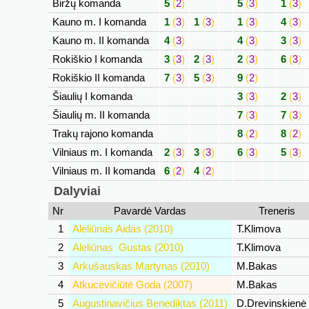
Biržų komanda
5
(
2
)
5
(
3
)
1
(
3
)
Kauno m. I komanda
1
(
3
)
1
(
3
)
1
(
3
)
4
(
3
)
Kauno m. II komanda
4
(
3
)
4
(
3
)
3
(
3
)
Rokiškio I komanda
3
(
3
)
2
(
3
)
2
(
3
)
6
(
3
)
Rokiškio II komanda
7
(
3
)
5
(
3
)
9
(
2
)
Šiaulių I komanda
3
(
3
)
2
(
3
)
Šiaulių m. II komanda
7
(
3
)
7
(
3
)
Trakų rajono komanda
8
(
2
)
8
(
2
)
Vilniaus m. I komanda
2
(
3
)
3
(
3
)
6
(
3
)
5
(
3
)
Vilniaus m. II komanda
6
(
2
)
4
(
2
)
Dalyviai
Nr
Pavardė Vardas
Treneris
1
Aleliūnas Aidas (2010)
T.Klimova
2
Aleliūnas Gustas (2010)
T.Klimova
3
Arkušauskas Martynas (2010)
M.Bakas
4
Atkucevičiūtė Goda (2007)
M.Bakas
5
Augustinavičius Benediktas (2011)
D.Drevinskienė