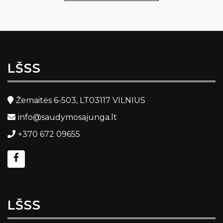
LŠSS
Žemaitės 6-503, LT03117 VILNIUS
info@saudymosajunga.lt
+370 672 09655
LŠSS