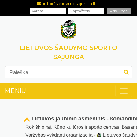
info@saudymosajunga.lt
LIETUVOS ŠAUDYMO SPORTO
SĄJUNGA
MENIU
Lietuvos jaunimo asmeninis - komandin
Rokiškio raj. Kūno kultūros ir sporto centras, Basan
Varžybas vykdanti organizacija -
Lietuvos šaudy