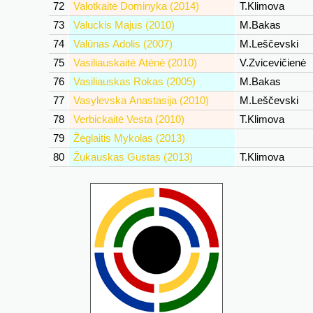
72
Valotkaitė Dominyka (2014)
T.Klimova
73
Valuckis Majus (2010)
M.Bakas
74
Valūnas Adolis (2007)
M.Leščevski
75
Vasiliauskaitė Atėnė (2010)
V.Zvicevičienė
76
Vasiliauskas Rokas (2005)
M.Bakas
77
Vasylevska Anastasija (2010)
M.Leščevski
78
Verbickaitė Vesta (2010)
T.Klimova
79
Žėglaitis Mykolas (2013)
80
Žukauskas Gustas (2013)
T.Klimova