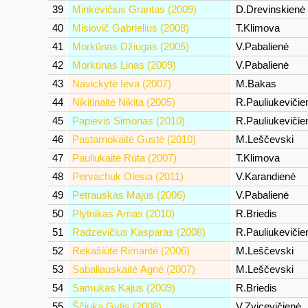
39
Minkevičius Grantas (2009)
D.Drevinskienė
40
Misiovič Gabrielius (2008)
T.Klimova
41
Morkūnas Džiugas (2005)
V.Pabalienė
42
Morkūnas Linas (2009)
V.Pabalienė
43
Navickytė Ieva (2007)
M.Bakas
44
Nikitinaitė Nikita (2005)
R.Pauliukeviči
45
Papievis Simonas (2010)
R.Pauliukeviči
46
Pastarnokaitė Gustė (2010)
M.Leščevski
47
Pauliukaitė Rūta (2007)
T.Klimova
48
Pervachuk Olesia (2011)
V.Karandienė
49
Petrauskas Majus (2006)
V.Pabalienė
50
Plytnikas Arnas (2010)
R.Briedis
51
Radzevičius Kasparas (2008)
R.Pauliukeviči
52
Rėkašiūtė Rimantė (2006)
M.Leščevski
53
Sabaliauskaitė Agnė (2007)
M.Leščevski
54
Samukas Kajus (2009)
R.Briedis
55
Ščiuka Gytis (2008)
V.Zvicevičienė