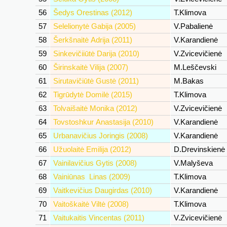
56
Šedys Orestinas (2012)
T.Klimova
57
Selelionytė Gabija (2005)
V.Pabalienė
58
Šerkšnaitė Adrija (2011)
V.Karandienė
59
Sinkevičiiūtė Darija (2010)
V.Zvicevičienė
60
Širinskaitė Vilija (2007)
M.Leščevski
61
Sirutavičiūtė Gustė (2011)
M.Bakas
62
Tigrūdytė Domilė (2015)
T.Klimova
63
Tolvaišaitė Monika (2012)
V.Zvicevičienė
64
Tovstoshkur Anastasija (2010)
V.Karandienė
65
Urbanavičius Joringis (2008)
V.Karandienė
66
Užuolaitė Emilija (2012)
D.Drevinskienė
67
Vainilavičius Gytis (2008)
V.Malyševa
68
Vainiūnas Linas (2009)
T.Klimova
69
Vaitkevičius Daugirdas (2010)
V.Karandienė
70
Vaitoškaitė Viltė (2008)
T.Klimova
71
Vaitukaitis Vincentas (2011)
V.Zvicevičienė