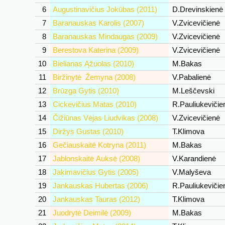
6
Augustinavičius Jokūbas (2011)
D.Drevinskienė
7
Baranauskas Karolis (2007)
V.Zvicevičienė
8
Baranauskas Mindaugas (2009)
V.Zvicevičienė
9
Berestova Katerina (2009)
V.Zvicevičienė
10
Bielianas Ąžuolas (2010)
M.Bakas
11
Biržinytė Žemyna (2008)
V.Pabalienė
12
Brūzga Gytis (2010)
M.Leščevski
13
Cickevičius Matas (2010)
R.Pauliukeviči
14
Čižiūnas Vėjas Liudvikas (2008)
V.Zvicevičienė
15
Diržys Gustas (2010)
T.Klimova
16
Gečiauskaitė Kotryna (2011)
M.Bakas
17
Jablonskaitė Auksė (2008)
V.Karandienė
18
Jakimavičius Gytis (2005)
V.Malyševa
19
Jankauskas Hubertas (2006)
R.Pauliukeviči
20
Jankauskas Tauras (2012)
T.Klimova
21
Juodrytė Deimilė (2009)
M.Bakas