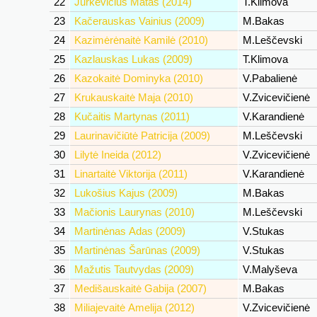
22
Jurkevičius Matas (2014)
T.Klimova
23
Kačerauskas Vainius (2009)
M.Bakas
24
Kazimėrėnaitė Kamilė (2010)
M.Leščevski
25
Kazlauskas Lukas (2009)
T.Klimova
26
Kazokaitė Dominyka (2010)
V.Pabalienė
27
Krukauskaitė Maja (2010)
V.Zvicevičienė
28
Kučaitis Martynas (2011)
V.Karandienė
29
Laurinavičiūtė Patricija (2009)
M.Leščevski
30
Lilytė Ineida (2012)
V.Zvicevičienė
31
Linartaitė Viktorija (2011)
V.Karandienė
32
Lukošius Kajus (2009)
M.Bakas
33
Mačionis Laurynas (2010)
M.Leščevski
34
Martinėnas Adas (2009)
V.Stukas
35
Martinėnas Šarūnas (2009)
V.Stukas
36
Mažutis Tautvydas (2009)
V.Malyševa
37
Medišauskaitė Gabija (2007)
M.Bakas
38
Miliajevaitė Amelija (2012)
V.Zvicevičienė