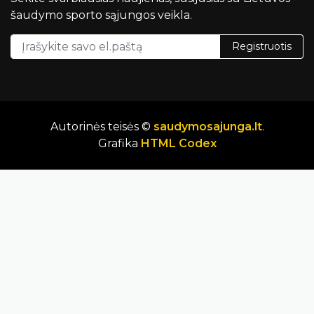
šaudymo sporto sąjungos veikla.
Registruotis
Autorinės teisės ©
saudymosajunga.lt
.
Grafika
HTML Codex