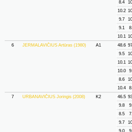
8.4
10
10.2
10
9.7
10
9.1
8
10.1
10
6
JERMALAVIČIUS Artūras (1980)
A1
48.6
97
9.5
10
10.1
10
10.0
9
8.6
10
10.4
8
7
URBANAVIČIUS Joringis (2008)
K2
46.5
93
9.8
9
8.5
7
9.7
10
9.0
9