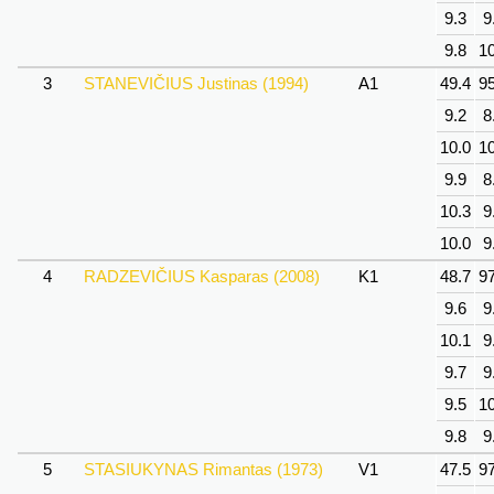
9.3
9
9.8
10
3
STANEVIČIUS Justinas (1994)
A1
49.4
95
9.2
8
10.0
10
9.9
8
10.3
9
10.0
9
4
RADZEVIČIUS Kasparas (2008)
K1
48.7
97
9.6
9
10.1
9
9.7
9
9.5
10
9.8
9
5
STASIUKYNAS Rimantas (1973)
V1
47.5
97