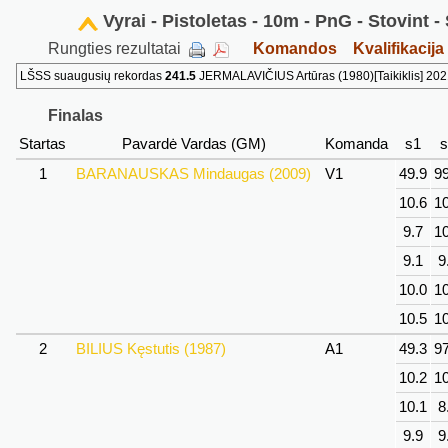
Vyrai - Pistoletas - 10m - PnG - Stovint 
Rungties rezultatai
Komandos
Kvalifikacija
LŠSS suaugusių rekordas
241.5
JERMALAVIČIUS Artūras (1980)[Taikiklis] 202
Finalas
Startas
Pavardė Vardas (GM)
Komanda
s1
s
1
BARANAUSKAS Mindaugas (2009)
V1
49.9
99
10.6
10
9.7
10
9.1
9
10.0
10
10.5
10
2
BILIUS Kęstutis (1987)
A1
49.3
97
10.2
10
10.1
8
9.9
9