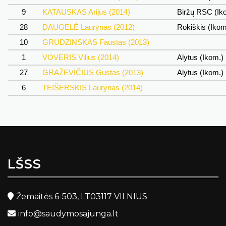
9
KATAUSKAS Arijus (2014)
Biržų RSC (Ik
28
DAUGELĖ Laurynas (2012)
Rokiškis (Iko
10
GRUDZINSKAS Faustas (2013)
1
VOVERIS Vilius (2014)
Alytus (Ikom.)
27
GRAŽEVIČIUS Gustas (2013)
Alytus (Ikom.)
6
TEIŠERSKIS Laurynas (2014)
LŠSS
Žemaitės 6-503, LT03117 VILNIUS
info@saudymosajunga.lt