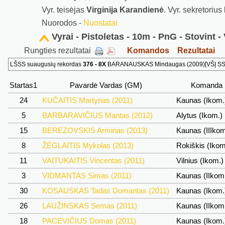
Vyr. teisėjas
Virginija Karandienė
. Vyr. sekretorius
Nuorodos -
Nuostatai
Vyrai - Pistoletas - 10m - PnG - Stovint - 
Rungties rezultatai
Komandos
Rezultatai
LŠSS suaugusių rekordas
376 - 8X
BARANAUSKAS Mindaugas (2009)[VŠĮ SSC]
Startas1
Pavardė Vardas (GM)
Komanda
24
KUČAITIS Martynas (2011)
Kaunas (Ikom
5
BARBARAVIČIUS Mantas (2012)
Alytus (Ikom.)
15
BEREZOVSKIS Arminas (2013)
Kaunas (IIIko
8
ŽĖGLAITIS Mykolas (2013)
Rokiškis (Iko
11
VAITUKAITIS Vincentas (2011)
Vilnius (Ikom.
3
VIDMANTAS Simas (2011)
Kaunas (IIkom
30
KOSAUSKAS Tadas Domantas (2011)
Kaunas (Ikom
26
LAUŽINSKAS Semas (2011)
Kaunas (IIkom
18
PACEVIČIUS Domas (2011)
Kaunas (Ikom