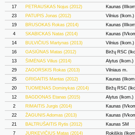
17
PETRAUSKAS Nojus (2012)
Kaunas (IIIko
23
PATUPIS Jonas (2012)
Vilnius (Ikom.
19
BRUSOKAS Rokas (2014)
Kaunas (IIIko
4
SKABICKAS Natas (2014)
Kaunas (IVko
14
BULVIČIUS Martynas (2013)
Vilnius (Ikom.
16
GASIŪNAS Matas (2012)
Biržų RSC (Ik
13
ŠIMĖNAS Vilius (2014)
Alytus (Ikom.)
29
ZAGORSKIS Rokas (2013)
Vilniaus m.
25
GRIGAITIS Mantas (2012)
Kaunas (IIkom
20
TUOMENAS Dominykas (2014)
Biržų RSC (Ik
12
BAGDONAS Etanas (2015)
Alytus (Ikom.)
2
RIMAITIS Jurgis (2014)
Kaunas (IVko
22
ŽAGUNIS Adomas (2013)
Kaunas (IVko
21
BALTRUŠAITIS Rytis (2012)
Kaunas SM
7
JURKEVIČIUS Matas (2014)
Rokiškis (Iko