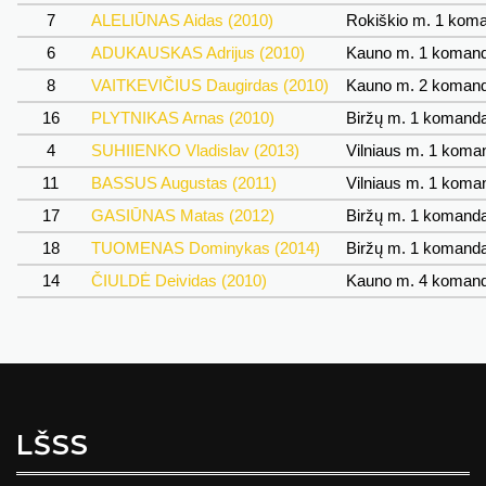
7
ALELIŪNAS Aidas (2010)
Rokiškio m. 1 kom
6
ADUKAUSKAS Adrijus (2010)
Kauno m. 1 koman
8
VAITKEVIČIUS Daugirdas (2010)
Kauno m. 2 koman
16
PLYTNIKAS Arnas (2010)
Biržų m. 1 komand
4
SUHIIENKO Vladislav (2013)
Vilniaus m. 1 kom
11
BASSUS Augustas (2011)
Vilniaus m. 1 kom
17
GASIŪNAS Matas (2012)
Biržų m. 1 komand
18
TUOMENAS Dominykas (2014)
Biržų m. 1 komand
14
ČIULDĖ Deividas (2010)
Kauno m. 4 koman
LŠSS