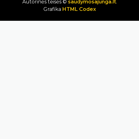
Autorinės teisės ©
saudymosajunga.lt
.
Grafika
HTML Codex