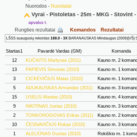
Nuorodos -
Nuostatai
Vyrai - Pistoletas - 25m - MKG - Stovint -
apvalus t.
Rungties rezultatai
Komandos
Rezultatai
LŠSS suaugusių rekordas
188.0 - 3X
BARANAUSKAS Mindaugas (2009)[VŠĮ SSC
Startas1
Pavardė Vardas (GM)
Komanda
12
KUČAITIS Martynas (2011)
Kauno m. 2 koman
13
PAPIEVIS Simonas (2010)
Kauno m. 1 koman
3
CICKEVIČIUS Matas (2010)
Kauno m. 1 koman
5
ADUKAUSKAS Armandas (2011)
Kauno m. 3 koman
15
USELIS Mantas (2010)
Kauno m. 4 koman
9
NIKITINAS Justas (2010)
Kauno m. 3 koman
2
TONKONOGOVAS Erikas (2011)
Kauno m. 2 koman
10
ČESNAVIČIUS Rokas (2010)
Kauno m. 3 koman
1
ALELIŪNAS Gustas (2010)
Rokiškio m. 1 kom